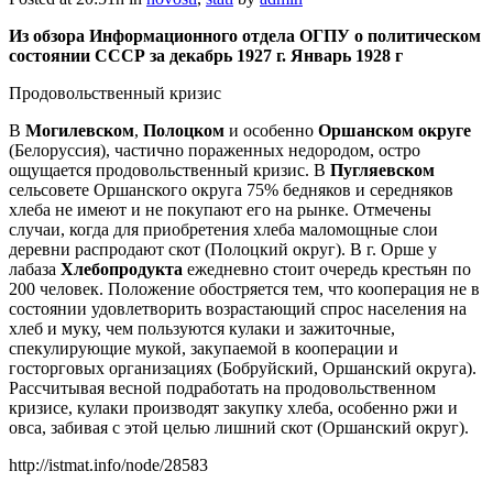
Из обзора Информационного отдела ОГПУ о политическом
состоянии СССР за декабрь 1927 г. Январь 1928 г
Продовольственный кризис
В
Могилевском
,
Полоцком
и особенно
Оршанском округе
(Белоруссия), частично пораженных недородом, остро
ощущается продовольственный кризис. В
Пугляевском
сельсовете Оршанского округа 75% бедняков и середняков
хлеба не имеют и не покупают его на рынке. Отмечены
случаи, когда для приобретения хлеба маломощные слои
деревни распродают скот (Полоцкий округ). В г. Орше у
лабаза
Хлебопродукта
ежедневно стоит очередь крестьян по
200 человек. Положение обостряется тем, что кооперация не в
состоянии удовлетворить возрастающий спрос населения на
хлеб и муку, чем пользуются кулаки и зажиточные,
спекулирующие мукой, закупаемой в кооперации и
госторговых организациях (Бобруйский, Оршанский округа).
Рассчитывая весной подработать на продовольственном
кризисе, кулаки производят закупку хлеба, особенно ржи и
овса, забивая с этой целью лишний скот (Оршанский округ).
http://istmat.info/node/28583