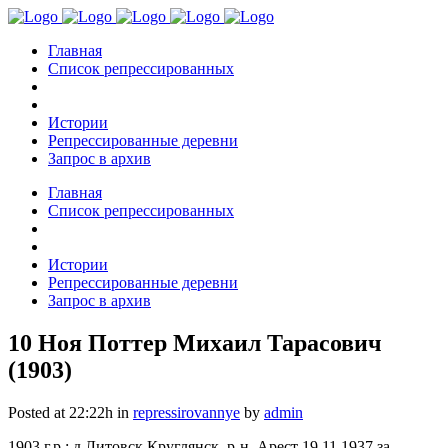
Главная
Список репрессированных
Истории
Репрессированные деревни
Запрос в архив
Главная
Список репрессированных
Истории
Репрессированные деревни
Запрос в архив
10 Ноя
Поттер Михаил Тарасович
(1903)
Posted at 22:22h
in
repressirovannye
by
admin
1903 г.р.; д.Литовск Круглянск. р-н. Арест 19.11.1937 за