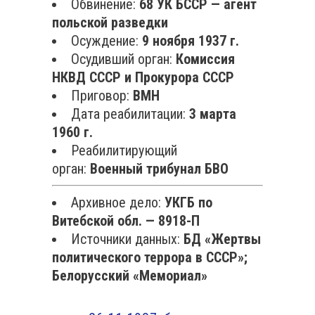
Обвинение:
68 УК БССР — агент
польской разведки
Осуждение:
9 ноября 1937 г.
Осудивший орган:
Комиссия
НКВД СССР и Прокурора СССР
Приговор:
ВМН
Дата реабилитации:
3 марта
1960 г.
Реабилитирующий
орган:
Военный трибунал БВО
Архивное дело:
УКГБ по
Витебской обл. — 8918-П
Источники данных:
БД «Жертвы
политического террора в СССР»;
Белорусский «Мемориал»