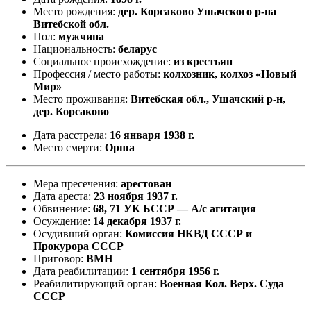
Место рождения:
дер. Корсаково Ушачского р-на
Витебской обл.
Пол:
мужчина
Национальность:
беларус
Социальное происхождение:
из крестьян
Профессия / место работы:
колхозник, колхоз «Новый
Мир»
Место проживания:
Витебская обл., Ушачский р-н,
дер. Корсаково
Дата расстрела:
16 января 1938 г.
Место смерти:
Орша
Мера пресечения:
арестован
Дата ареста:
23 ноября 1937 г.
Обвинение:
68, 71 УК БССР — А/с агитация
Осуждение:
14 декабря 1937 г.
Осудивший орган:
Комиссия НКВД СССР и
Прокурора СССР
Приговор:
ВМН
Дата реабилитации:
1 сентября 1956 г.
Реабилитирующий орган:
Военная Кол. Верх. Суда
СССР