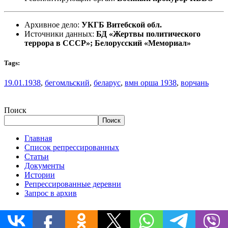
Архивное дело:
УКГБ Витебской обл.
Источники данных:
БД «Жертвы политического
террора в СССР»; Белорусский «Мемориал»
Tags:
19.01.1938
,
бегомльский
,
беларус
,
вмн орша 1938
,
ворчань
Поиск
Поиск
Главная
Список репрессированных
Статьи
Документы
Истории
Репрессированные деревни
Запрос в архив