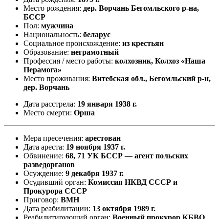
Место рождения:
дер. Ворчань Бегомльского р-на,
БССР
Пол:
мужчина
Национальность:
беларус
Социальное происхождение:
из крестьян
Образование:
неграмотный
Профессия / место работы:
колхозник, Колхоз «Наша
Перамога»
Место проживания:
Витебская обл., Бегомльский р-н,
дер. Ворчань
Дата расстрела:
19 января 1938 г.
Место смерти:
Орша
Мера пресечения:
арестован
Дата ареста:
19 ноября 1937 г.
Обвинение:
68, 71 УК БССР — агент польских
разведорганов
Осуждение:
9 декабря 1937 г.
Осудивший орган:
Комиссия НКВД СССР и
Прокурора СССР
Приговор:
ВМН
Дата реабилитации:
13 октября 1989 г.
Реабилитирующий орган:
Военный прокурор КБВО