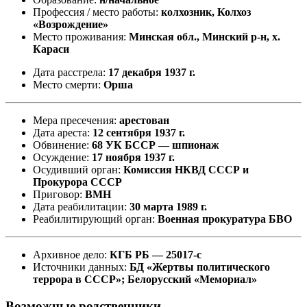
Профессия / место работы:
колхозник, Колхоз
«Возрождение»
Место проживания:
Минская обл., Минский р-н, х.
Караси
Дата расстрела:
17 декабря 1937 г.
Место смерти:
Орша
Мера пресечения:
арестован
Дата ареста:
12 сентября 1937 г.
Обвинение:
68 УК БССР — шпионаж
Осуждение:
17 ноября 1937 г.
Осудивший орган:
Комиссия НКВД СССР и
Прокурора СССР
Приговор:
ВМН
Дата реабилитации:
30 марта 1989 г.
Реабилитирующий орган:
Военная прокуратура БВО
Архивное дело:
КГБ РБ — 25017-с
Источники данных:
БД «Жертвы политического
террора в СССР»; Белорусский «Мемориал»
Возможные родственники