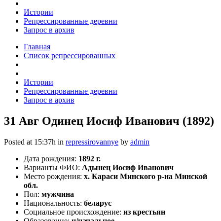
Истории
Репрессированные деревни
Запрос в архив
Главная
Список репрессированных
Истории
Репрессированные деревни
Запрос в архив
31 Авг
Одинец Иосиф Иванович (1892)
Posted at 15:37h
in
repressirovannye
by
admin
Дата рождения:
1892 г.
Варианты ФИО:
Адынец Иосиф Иванович
Место рождения:
х. Караси Минского р-на Минской
обл.
Пол:
мужчина
Национальность:
беларус
Социальное происхождение:
из крестьян
Образование:
н/начальное