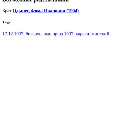
Брат
Одынец Фома Иванович (1904)
Tags:
17.12.1937
,
беларус
,
вмн орша 1937
,
караси
,
минский