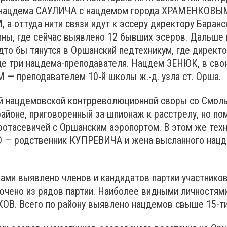
зи нацдема САУЛИЧА с нацдемом города ХРАМЕНКОВЫМ,
а оттуда нити связи идут к эссеру директору Бара
ы, где сейчас выявлено 12 бывших эсеров. Дальше ни
дто бы тянутся в Оршанский педтехникум, где директ
 три нацдема-преподавателя. Нацдем ЗЕНЮК, в свою
 преподавателем 10-й школы ж.-д. узла ст. Орша.
ой нацдемовской контрреволюционной своры со Смоль
районе, приговоренный за шпионаж к расстрелу, но п
ротасевичей с Оршанским аэропортом. В этом же тех
О — родственник КУПРЕВИЧА и жена высланного нац
нами выявлено членов и кандидатов партии участник
ключено из рядов партии. Наиболее видными личностя
. Всего по району выявлено нацдемов свыше 15-ти