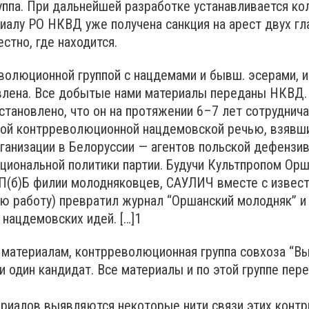
ппа. При дальнейшей разработке устанавливается кол
иалу РО НКВД уже получена санкция на арест двух гла
стно, где находится.
олюционной группой с нацдемами и бывш. эсерами, и
овлена. Все добытые нами материалы переданы НКВД.
тановлено, что он на протяжении 6–7 лет сотруднича
кой контрреволюционной нацдемовской речью, взявши
ганизации в Белоруссии — агентов польской дефен
ациональной политики партии. Будучи Культпропом Ор
 КП(б)Б филии молодняковцев, САУЛИЧ вместе с из
ю работу) превратил журнал “Оршанский молодняк” и
нацдемовских идей. […]1
атериалам, контрреволюционная группа совхоза “Вы
и и один кандидат. Все материалы и по этой группе п
риалов выявляются некоторые нити связи этих конт