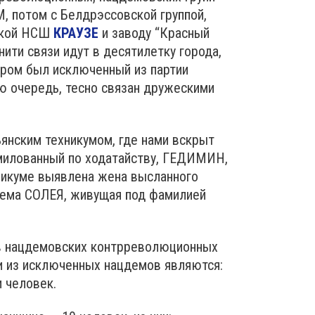
 потом с Белдрэссовской группой,
нской НСШ
КРАУЗЕ
и заводу “Красный
ти связи идут в десятилетку города,
ором был исключенный из партии
 очередь, тесно связан дружескими
янским техникумом, где нами вскрыт
омилованный по ходатайству, ГЕДИМИН,
никуме выявлена жена высланного
дема СОЛЕЯ, живущая под фамилией
ов нацдемовских контрреволюционных
ми из исключенных нацдемов являются:
 человек.