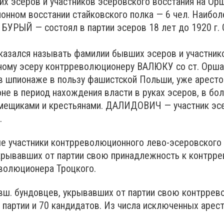
х эсеров и участников эсеровского восстания на Орш
онном восстании стайковского полка — 6 чел. Наибо
БУРЫЙ — состоял в партии эсеров 18 лет до 1920 г. 
тказался называть фамилии бывших эсеров и участнико
ному эсеру контрреволюционеру ВАЛЮКУ со ст. Орша
 шпионаже в пользу фашистской Польши, уже арест
не в период нахождения власти в руках эсеров, в бо
ещиками и крестьянами. ДАЛИДОВИЧ — участник эсер
.
частники контрреволюционного лево-эсеровского с
скрывавших от партии свою принадлежность к контрр
волюционера Троцкого.
вш. бундовцев, укрывавших от партии свою контррев
ен партии и 70 кандидатов. Из числа исключенных аре