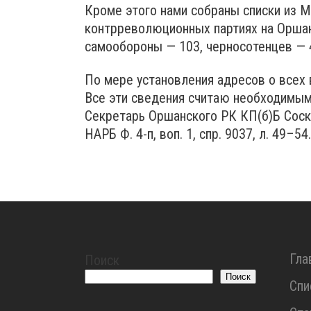
Кроме этого нами собраны списки из М
контрреволюционных партиях на Оршан
самообороны — 103, черносотенцев — 4
По мере установления адресов о всех
Все эти сведения считаю необходимым
Секретарь Оршанского РК КП(б)Б Соск
НАРБ Ф. 4-п, воп. 1, спр. 9037, л. 49–54.
Гла
Поиск
Поиск
Спи