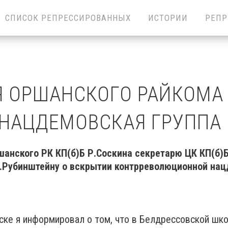
СПИСОК РЕПРЕССИРОВАННЫХ
ИСТОРИИ
РЕПР
Я ОРШАНСКОГО РАЙКОМА 
 НАЦДЕМОВСКАЯ ГРУППА
шанского РК КП(б)Б Р.Соскина секретарю ЦК КП(б)
.Рубинштейну о вскрытии контрреволюционной нац
иске я информировал о том, что в Белдрессовской шк