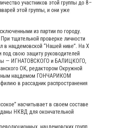
ичество участников этой группы до 8–
варей этой группы, и они уже
сключенными из партии по городу.
 При тщательной проверке личности
л в нацдемовской “Нашей ниве”. На Х
 под свою защиту руководителей
зивы — ИГНАТОВСКОГО и БАЛИЦКОГО,
шанского ОК, редактором Окружной
вестным нацдемом ГОНЧАРИКОМ
 филию в рассадник распространения
сокое” насчитывает в своем составе
ереданы НКВД для окончательной
рреволюционных, нацдемовских групп