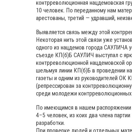
контрреволюционная нацдемовская гру
10 человек. По переданному нам матер
арестованы, третий — удравший, неизве
Выявляется связь между этой контррев
Некоторая нить этой связи уже устан
одного из нацдемов города САУЛИЧА ус
съезде КП(б)Б САУЛИЧ выступал с яр
контрреволюционной нацдемовской ор
шельмуя линии КП(б)Б в проведении н
газеты и одним из руководителей ОК
(репрессирован за контрреволюционну
среди молодежи контрреволюционных 
По имеющимся в нашем распоряжении м
4–5 человек, из коих два члена парти
разработки.
При проверке людей и отдельных мате