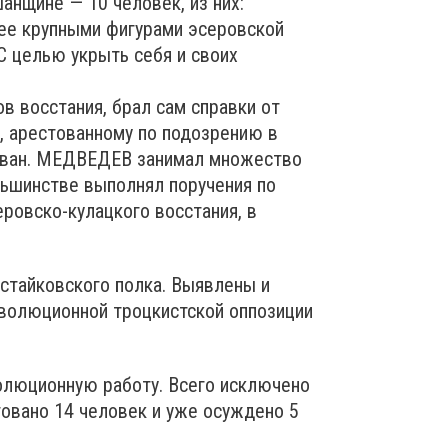
анщине — 10 человек, из них:
лее крупными фигурами эсеровской
С целью укрыть себя и своих
в восстания, брал сам справки от
, арестованному по подозрению в
ован. МЕДВЕДЕВ занимал множество
льшинстве выполнял поручения по
овско-кулацкого восстания, в
тайковского полка. Выявлены и
еволюционной троцкистской оппозиции
олюционную работу. Всего исключено
стовано 14 человек и уже осуждено 5