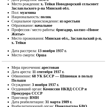
Место рождения:
х. Тейки Новодворский сельсовет
Заславльского р-на Минской обл.
Пол:
мужчина
Национальность:
поляк
Социальное происхождение:
из крестьян
Образование:
начальное
Профессия / место работы:
бригадир, колхоз «Новое
Житье»
Место проживания:
Минская обл., Заславльский р-н,
х. Тейки
Дата расстрела:
13 ноября 1937 г.
Место смерти:
Орша
Мера пресечения:
арестован
Дата ареста:
11 сентября 1937 г.
Обвинение:
68 УК БССР — Шпионаж в пользу
Польши
Осуждение:
3 ноября 1937 г.
Осудивший орган:
Комиссия НКВД СССР и
Прокурора СССР
Приговор:
ВМН
Дата реабилитации:
31 марта 1989 г.
Реабилитирующий орган:
Прокуратура БВО