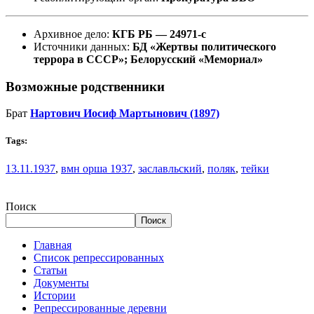
Архивное дело:
КГБ РБ — 24971-с
Источники данных:
БД «Жертвы политического
террора в СССР»; Белорусский «Мемориал»
Возможные родственники
Брат
Нартович Иосиф Мартынович (1897)
Tags:
13.11.1937
,
вмн орша 1937
,
заславльский
,
поляк
,
тейки
Поиск
Поиск
Главная
Список репрессированных
Статьи
Документы
Истории
Репрессированные деревни