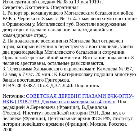
Из оперативной сводки» № 38 за 13 мая 1919 г.
Секретно. Экстренно. Оперативная
1. Рапорт вр. командующего Могилевским батальоном войск
ВЧК т. Черняка от 8 мая за № 1614: 7 мая вспыхнуло восстание
в Оршанском у. Могилевской губ. Восстали вооруженные
дезертиры и сделали нападение на находившийся в
командировке отряд.
2. На подавление восстания из Могилева был отправлен
отряд, который вступил в перестрелку с восставшими, убиты
два красноармейца Могилевского батальона и сотрудник
Оршанской чрезвычайной комиссии. Восстание подавлено. 8
человек арестованы, остальные разыскиваются.
3. Телеграмма Харьковского окрвоенкома т. Каменева № 957,
12 мая, в 7 час. 20 мин.: К Екатеринославу подошли вплотную
банды восставшего Григорьева.
РГВА. Ф.33987. Оп.З. Д.32. Л.40. Подлинник.
Источник:
СОВЕТСКАЯ ДЕРЕВНЯ ГЛАЗАМИ ВЧК-ОГПУ-
НКВД 1918-1939. Документы и материалы в 4 томах
. Под
редакцией А.Береловича (Франция), В.Данилова
(Россия). Институт российской истории РАН, Дом наук о
человеке (Франция), Центральный архив ФСБ РФ, Институт
истории новейшего времени (Франция). Москва, Росспен,
2000