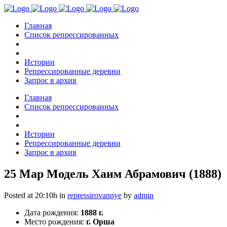
Главная
Список репрессированных
Истории
Репрессированные деревни
Запрос в архив
Главная
Список репрессированных
Истории
Репрессированные деревни
Запрос в архив
25 Мар
Модель Хаим Абрамович (1888)
Posted at 20:10h
in
repressirovannye
by
admin
Дата рождения:
1888 г.
Место рождения:
г. Орша