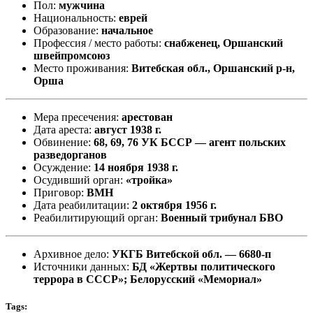
Пол:
мужчина
Национальность:
еврей
Образование:
начальное
Профессия / место работы:
снабженец, Оршанский
швейпромсоюз
Место проживания:
Витебская обл., Оршанский р-н,
Орша
Мера пресечения:
арестован
Дата ареста:
август 1938 г.
Обвинение:
68, 69, 76 УК БССР — агент польских
разведорганов
Осуждение:
14 ноября 1938 г.
Осудивший орган:
«тройка»
Приговор:
ВМН
Дата реабилитации:
2 октября 1956 г.
Реабилитирующий орган:
Военный трибунал БВО
Архивное дело:
УКГБ Витебской обл. — 6680-п
Источники данных:
БД «Жертвы политического
террора в СССР»; Белорусский «Мемориал»
Tags: