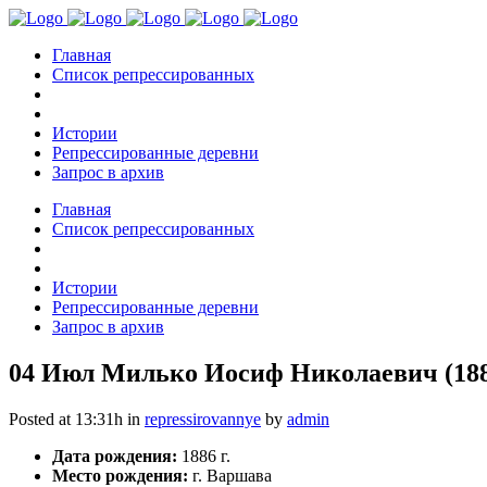
Главная
Список репрессированных
Истории
Репрессированные деревни
Запрос в архив
Главная
Список репрессированных
Истории
Репрессированные деревни
Запрос в архив
04 Июл
Милько Иосиф Николаевич (188
Posted at 13:31h
in
repressirovannye
by
admin
Дата рождения:
1886 г.
Место рождения:
г. Варшава