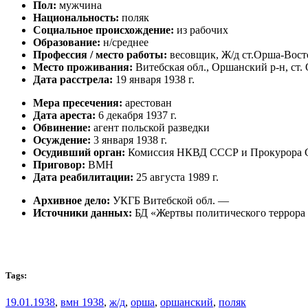
Пол:
мужчина
Национальность:
поляк
Социальное происхождение:
из рабочих
Образование:
н/среднее
Профессия / место работы:
весовщик, Ж/д ст.Орша-Вост
Место проживания:
Витебская обл., Оршанский р-н, ст.
Дата расстрела:
19 января 1938 г.
Мера пресечения:
арестован
Дата ареста:
6 декабря 1937 г.
Обвинение:
агент польской разведки
Осуждение:
3 января 1938 г.
Осудивший орган:
Комиссия НКВД СССР и Прокурора
Приговор:
ВМН
Дата реабилитации:
25 августа 1989 г.
Архивное дело:
УКГБ Витебской обл. —
Источники данных:
БД «Жертвы политического террора
Tags:
19.01.1938
,
вмн 1938
,
ж/д
,
орша
,
оршанский
,
поляк