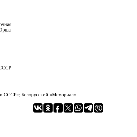
очная
 Орша
 СССР
 в СССР»; Белорусский «Мемориал»