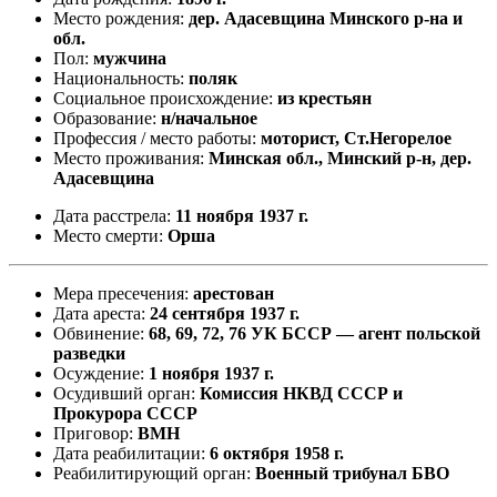
Место рождения:
дер. Адасевщина Минского р-на и
обл.
Пол:
мужчина
Национальность:
поляк
Социальное происхождение:
из крестьян
Образование:
н/начальное
Профессия / место работы:
моторист, Ст.Негорелое
Место проживания:
Минская обл., Минский р-н, дер.
Адасевщина
Дата расстрела:
11 ноября 1937 г.
Место смерти:
Орша
Мера пресечения:
арестован
Дата ареста:
24 сентября 1937 г.
Обвинение:
68, 69, 72, 76 УК БССР — агент польской
разведки
Осуждение:
1 ноября 1937 г.
Осудивший орган:
Комиссия НКВД СССР и
Прокурора СССР
Приговор:
ВМН
Дата реабилитации:
6 октября 1958 г.
Реабилитирующий орган:
Военный трибунал БВО