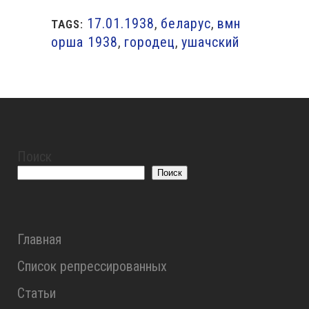
17.01.1938
,
беларус
,
вмн
TAGS:
орша 1938
,
городец
,
ушачский
Поиск
Поиск
Главная
Список репрессированных
Статьи