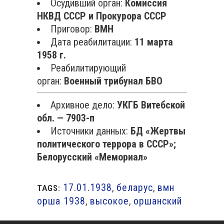
Осудивший орган:
Комиссия
НКВД СССР и Прокурора СССР
Приговор:
ВМН
Дата реабилитации:
11 марта
1958 г.
Реабилитирующий
орган:
Военный трибунал БВО
Архивное дело:
УКГБ Витебской
обл. — 7903-п
Источники данных:
БД «Жертвы
политического террора в СССР»;
Белорусский «Мемориал»
17.01.1938
,
беларус
,
вмн
TAGS:
орша 1938
,
высокое
,
оршанский