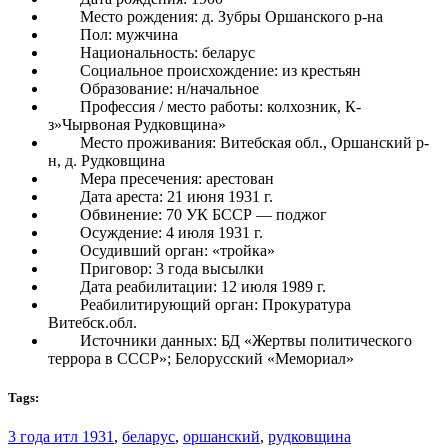
Место рождения: д. Зубры Оршанского р-на
Пол: мужчина
Национальность: беларус
Социальное происхождение: из крестьян
Образование: н/начальное
Профессия / место работы: колхозник, К-
з»Чырвоная Рудковщина»
Место проживания: Витебская обл., Оршанский р-
н, д. Рудковщина
Мера пресечения: арестован
Дата ареста: 21 июня 1931 г.
Обвинение: 70 УК БССР — поджог
Осуждение: 4 июля 1931 г.
Осудивший орган: «тройка»
Приговор: 3 года высылки
Дата реабилитации: 12 июля 1989 г.
Реабилитирующий орган: Прокуратура
Витебск.обл.
Источники данных: БД «Жертвы политического
террора в СССР»; Белорусский «Мемориал»
Tags:
3 года итл 1931
,
беларус
,
оршанский
,
рудковщина