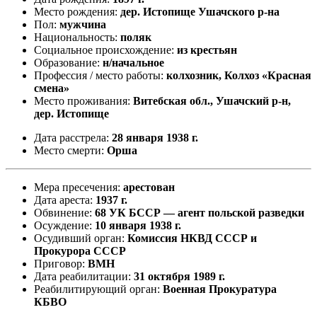
Место рождения:
дер. Истопище Ушачского р-на
Пол:
мужчина
Национальность:
поляк
Социальное происхождение:
из крестьян
Образование:
н/начальное
Профессия / место работы:
колхозник, Колхоз «Красная
смена»
Место проживания:
Витебская обл., Ушачский р-н,
дер. Истопище
Дата расстрела:
28 января 1938 г.
Место смерти:
Орша
Мера пресечения:
арестован
Дата ареста:
1937 г.
Обвинение:
68 УК БССР — агент польской разведки
Осуждение:
10 января 1938 г.
Осудивший орган:
Комиссия НКВД СССР и
Прокурора СССР
Приговор:
ВМН
Дата реабилитации:
31 октября 1989 г.
Реабилитирующий орган:
Военная Прокуратура
КБВО