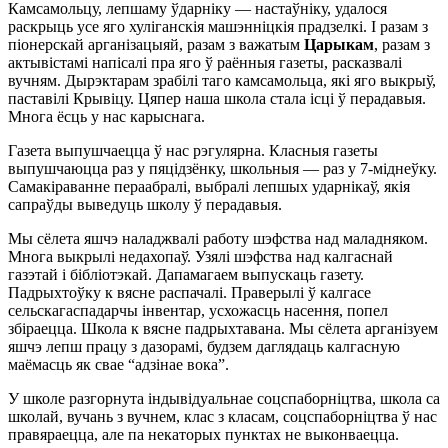
Камсамольцу, лепшаму ўдарніку — настаўніку, удалося
раскрыць усе яго хуліганскія машэнніцкія прадзелкі. І разам з
піонерскай арганізацыяй, разам з важатым
Царыкам
, разам з
актывістамі напісалі пра яго ў раённыя газеты, расказвалі
вучням. Дырэктарам зрабілі таго камсамольца, які яго выкрыў,
паставілі Крывіцу. Цяпер наша школа стала ісці ў перадавыя.
Многа ёсць у нас карыснага.
Газета выпушчаецца ў нас рэгулярна. Класныя газеты
выпушчаюцца раз у пяцідзёнку, школьныя — раз у 7-міднеўку.
Самакіраванне пераабралі, выбралі лепшых ударнікаў, якія
сапраўды выведуць школу ў перадавыя.
Мы сёлета яшчэ наладжвалі работу шэфства над маладняком.
Многа выкрылі недахопаў. Узялі шэфства над калгаснай
газэтай і бібліотэкай. Дапамагаем выпускаць газету.
Падрыхтоўку к вясне распачалі. Праверылі ў калгасе
сельскагаспадарчы інвентар, усхожасць насення, попел
збіраецца. Школа к вясне падрыхтавана. Мы сёлета арганізуем
яшчэ лепш працу з дазорамі, будзем даглядаць калгасную
маёмасць як свае “адзінае вока”.
У школе разгорнута індывідуальнае соцспаборніцтва, школа са
школай, вучань з вучнем, клас з класам, соцспаборніцтва ў нас
правяраецца, але па некаторых пунктах не выконваецца.