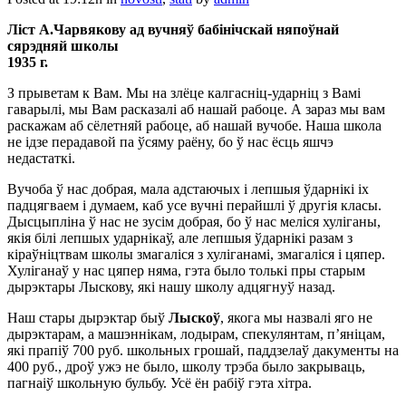
Ліст А.Чарвякову ад вучняў бабінічскай няпоўнай
сярэдняй школы
1935 г.
З прыветам к Вам. Мы на злёце калгасніц-ударніц з Вамі
гаварылі, мы Вам расказалі аб нашай рабоце. А зараз мы вам
раскажам аб сёлетняй рабоце, аб нашай вучобе. Наша школа
не ідзе перадавой па ўсяму раёну, бо ў нас ёсць яшчэ
недастаткі.
Вучоба ў нас добрая, мала адстаючых і лепшыя ўдарнікі іх
падцягваем і думаем, каб усе вучні перайшлі ў другія класы.
Дысцыпліна ў нас не зусім добрая, бо ў нас меліся хуліганы,
якія білі лепшых ударнікаў, але лепшыя ўдарнікі разам з
кіраўніцтвам школы змагаліся з хуліганамі, змагаліся і цяпер.
Хуліганаў у нас цяпер няма, гэта было толькі пры старым
дырэктары Лыскову, які нашу школу адцягнуў назад.
Наш стары дырэктар быў
Лыскоў
, якога мы назвалі яго не
дырэктарам, а машэннікам, лодырам, спекулянтам, п’яніцам,
які прапіў 700 руб. школьных грошай, паддзелаў дакументы на
400 руб., дроў ужэ не было, школу трэба было закрываць,
пагнаіў школьную бульбу. Усё ён рабіў гэта хітра.