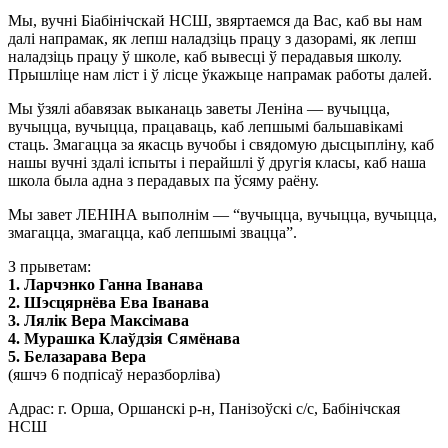
Мы, вучні Біабінічскай НСШ, звяртаемся да Вас, каб вы нам
далі напрамак, як лепш наладзіць працу з дазорамі, як лепш
наладзіць працу ў школе, каб вывесці ў перадавыя школу.
Прышліце нам ліст і ў лісце ўкажыце напрамак работы далей.
Мы ўзялі абавязак выканаць заветы Леніна — вучыцца,
вучыцца, вучыцца, працаваць, каб лепшымі бальшавікамі
стаць. Змагацца за якасць вучобы і свядомую дысцыпліну, каб
нашы вучні здалі іспыты і перайшлі ў другія класы, каб наша
школа была адна з перадавых па ўсяму раёну.
Мы завет ЛЕНІНА выполнім — “вучыцца, вучыцца, вучыцца,
змагацца, змагацца, каб лепшымі звацца”.
З прыветам:
1. Ларчэнко Ганна Іванава
2. Шэсцярнёва Ева Іванава
3. Лялік Вера Максімава
4. Мурашка Клаўдзія Сямёнава
5. Белазарава Вера
(яшчэ 6 подпісаў неразборліва)
Адрас: г. Орша, Оршанскі р-н, Панізоўскі с/с, Бабінічская
НСШ