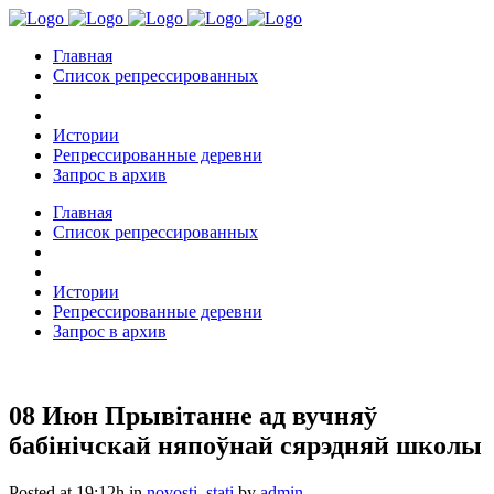
Главная
Список репрессированных
Истории
Репрессированные деревни
Запрос в архив
Главная
Список репрессированных
Истории
Репрессированные деревни
Запрос в архив
08 Июн
Прывітанне ад вучняў
бабінічскай няпоўнай сярэдняй школы
Posted at 19:12h
in
novosti
,
stati
by
admin