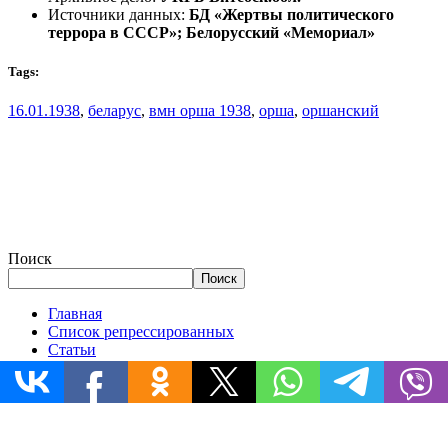
Источники данных:
БД «Жертвы политического
террора в СССР»; Белорусский «Мемориал»
Tags:
16.01.1938
,
беларус
,
вмн орша 1938
,
орша
,
оршанский
Поиск
Поиск
Главная
Список репрессированных
Статьи
Документы
Истории
Репрессированные деревни
Запрос в архив