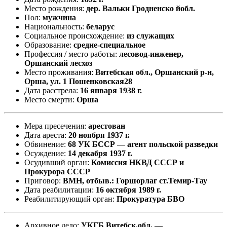
Место рождения:
дер. Вальки Гродненско йобл.
Пол:
мужчина
Национальность:
беларус
Социальное происхождение:
из служащих
Образование:
средне-специальное
Профессия / место работы:
лесовод-инженер,
Оршанский лесхоз
Место проживания:
Витебская обл., Оршанский р-н,
Орша, ул. 1 Пошенковская28
Дата расстрела:
16 января 1938 г.
Место смерти:
Орша
Мера пресечения:
арестован
Дата ареста:
20 ноября 1937 г.
Обвинение:
68 УК БССР — агент польской разведки
Осуждение:
14 декабря 1937 г.
Осудивший орган:
Комиссия НКВД СССР и
Прокурора СССР
Приговор:
ВМН, отбыв.: Горшорлаг ст.Темир-Тау
Дата реабилитации:
16 октября 1989 г.
Реабилитирующий орган:
Прокуратура БВО
Архивное дело:
УКГБ Витебск.обл. —