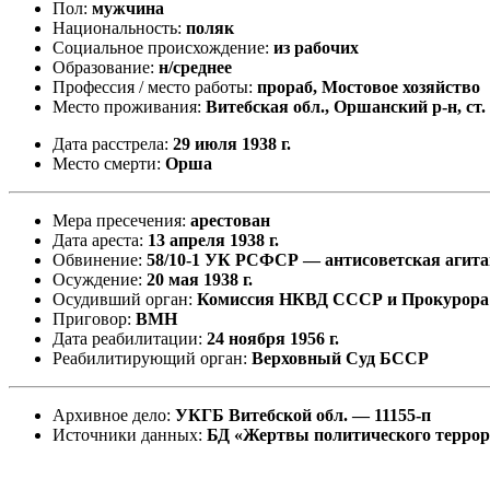
Пол:
мужчина
Национальность:
поляк
Социальное происхождение:
из рабочих
Образование:
н/среднее
Профессия / место работы:
прораб, Мостовое хозяйство
Место проживания:
Витебская обл., Оршанский р-н, ст
Дата расстрела:
29 июля 1938 г.
Место смерти:
Орша
Мера пресечения:
арестован
Дата ареста:
13 апреля 1938 г.
Обвинение:
58/10-1 УК РСФСР — антисоветская агит
Осуждение:
20 мая 1938 г.
Осудивший орган:
Комиссия НКВД СССР и Прокурор
Приговор:
ВМН
Дата реабилитации:
24 ноября 1956 г.
Реабилитирующий орган:
Верховный Суд БССР
Архивное дело:
УКГБ Витебской обл. — 11155-п
Источники данных:
БД «Жертвы политического терро