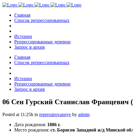
Главная
Список репрессированных
Истории
Репрессированные деревни
Запрос в архив
Главная
Список репрессированных
Истории
Репрессированные деревни
Запрос в архив
06 Сен
Гурский Станислав Францевич (
Posted at 11:25h
in
repressirovannye
by
admin
Дата рождения:
1886 г.
Место рождения:
ст. Борисов Западной ж/д Минской обл