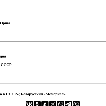
. Орша
ация
а СССР
ра в СССР»; Белорусский «Мемориал»