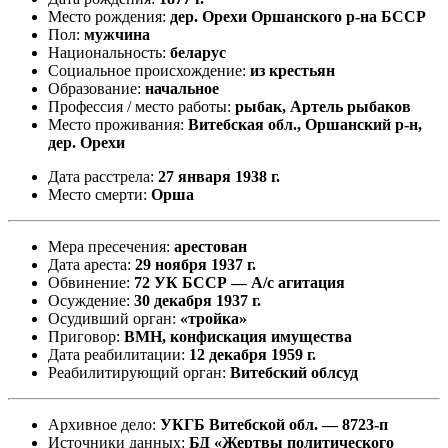
Место рождения:
дер. Орехи Оршанского р-на БССР
Пол:
мужчина
Национальность:
беларус
Социальное происхождение:
из крестьян
Образование:
начальное
Профессия / место работы:
рыбак, Артель рыбаков
Место проживания:
Витебская обл., Оршанский р-н,
дер. Орехи
Дата расстрела:
27 января 1938 г.
Место смерти:
Орша
Мера пресечения:
арестован
Дата ареста:
29 ноября 1937 г.
Обвинение:
72 УК БССР — А/с агитация
Осуждение:
30 декабря 1937 г.
Осудивший орган:
«тройка»
Приговор:
ВМН, конфискация имущества
Дата реабилитации:
12 декабря 1959 г.
Реабилитирующий орган:
Витебский облсуд
Архивное дело:
УКГБ Витебской обл. — 8723-п
Источники данных:
БД «Жертвы политического