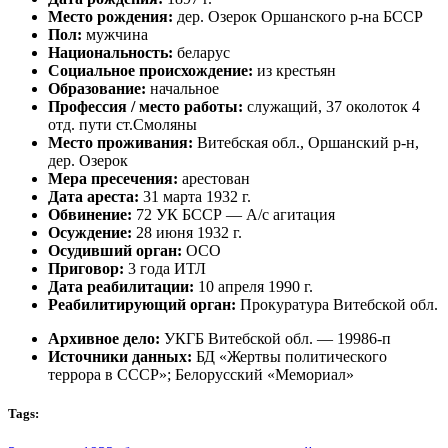
Место рождения:
дер. Озерок Оршанского р-на БССР
Пол:
мужчина
Национальность:
беларус
Социальное происхождение:
из крестьян
Образование:
начальное
Профессия / место работы:
служащий, 37 околоток 4
отд. пути ст.Смоляны
Место проживания:
Витебская обл., Оршанский р-н,
дер. Озерок
Мера пресечения:
арестован
Дата ареста:
31 марта 1932 г.
Обвинение:
72 УК БССР — А/с агитация
Осуждение:
28 июня 1932 г.
Осудивший орган:
ОСО
Приговор:
3 года ИТЛ
Дата реабилитации:
10 апреля 1990 г.
Реабилитирующий орган:
Прокуратура Витебской обл.
Архивное дело:
УКГБ Витебской обл. — 19986-п
Источники данных:
БД «Жертвы политического
террора в СССР»; Белорусский «Мемориал»
Tags: