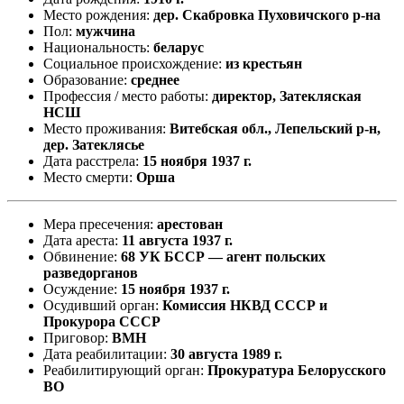
Место рождения:
дер. Скабровка Пуховичского р-на
Пол:
мужчина
Национальность:
беларус
Социальное происхождение:
из крестьян
Образование:
среднее
Профессия / место работы:
директор, Затекляская
НСШ
Место проживания:
Витебская обл., Лепельский р-н,
дер. Затеклясье
Дата расстрела:
15 ноября 1937 г.
Место смерти:
Орша
Мера пресечения:
арестован
Дата ареста:
11 августа 1937 г.
Обвинение:
68 УК БССР — агент польских
разведорганов
Осуждение:
15 ноября 1937 г.
Осудивший орган:
Комиссия НКВД СССР и
Прокурора СССР
Приговор:
ВМН
Дата реабилитации:
30 августа 1989 г.
Реабилитирующий орган:
Прокуратура Белорусского
ВО