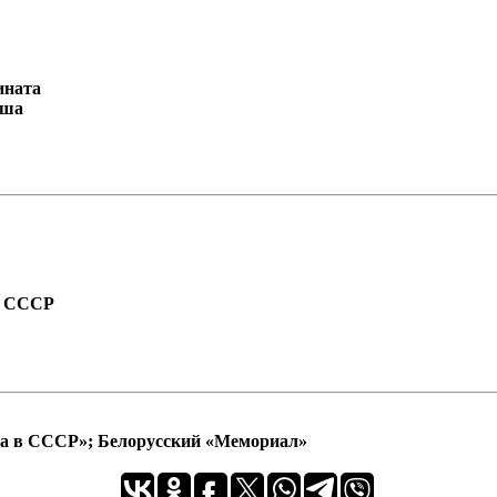
ината
рша
а СССР
ра в СССР»; Белорусский «Мемориал»