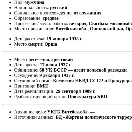
Пол:
мужчина
Национальность:
русский
Социальное происхождение:
из служащих
Образование:
среднее
Профессия / место работы:
ветврач, Скотбаза мясокомб
Место проживания:
Витебская обл., Оршанский р-н, О
Дата расстрела:
19 января 1938 г.
Место смерти:
Орша
Мера пресечения:
арестован
Дата ареста:
17 июня 1937 г.
Обвинение:
68 УК БССР — агент польской разведки
Осуждение:
9 декабря 1937 г.
Осудивший орган:
Комиссия НКВД СССР и Прокурор
Приговор:
ВМН
Дата реабилитации:
29 сентября 1989 г.
Реабилитирующий орган:
Прокуратура БВО
Архивное дело:
УКГБ Витебск.обл. —
Источники данных:
БД «Жертвы политического терро