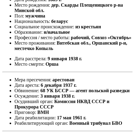
Место рождения:
дер. Скарды Плещеницкого р-на
Минской обл.
Пол:
мужчина
Национальность:
беларус
Социальное происхождение:
из крестьян
Образование:
н/начальное
Профессия / место работы:
рабочий, Совхоз «Октябрь»
Место проживания:
Витебская обл., Оршанский р-н,
местечко Копыль
Дата расстрела:
9 января 1938 г.
Место смерти:
Орша
Мера пресечения:
арестован
Дата ареста:
6 декабря 1937 г.
Обвинение:
68 УК БССР — агент польской разведки
Осуждение:
3 января 1938 г.
Осудивший орган:
Комиссия НКВД СССР и
Прокурора СССР
Приговор:
ВМН
Дата реабилитации:
17 мая 1961 г.
Реабилитирующий орган:
Военный трибунал БВО