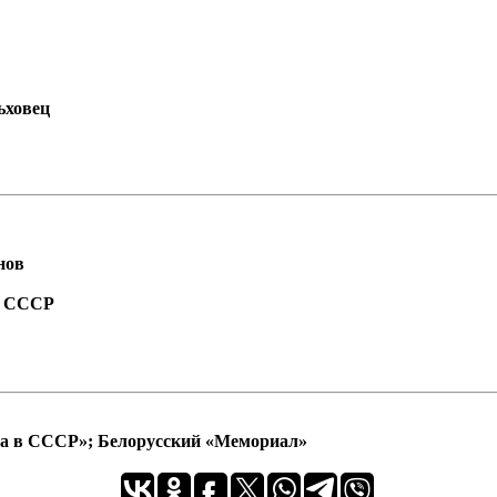
ьховец
нов
а СССР
ра в СССР»; Белорусский «Мемориал»