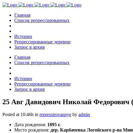
Главная
Список репрессированных
Истории
Репрессированные деревни
Запрос в архив
Главная
Список репрессированных
Истории
Репрессированные деревни
Запрос в архив
25 Авг
Давидович Николай Федорович (
Posted at 10:46h
in
repressirovannye
by
admin
Дата рождения:
1895 г.
Место рождения:
дер. Карбачевка Логойского р-на Мин