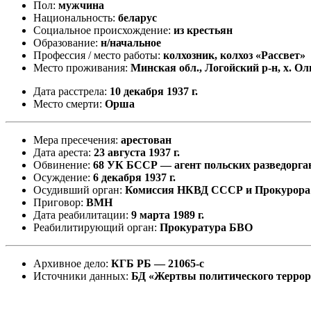
Пол:
мужчина
Национальность:
беларус
Социальное происхождение:
из крестьян
Образование:
н/начальное
Профессия / место работы:
колхозник, колхоз «Рассвет»
Место проживания:
Минская обл., Логойский р-н, х. Ол
Дата расстрела:
10 декабря 1937 г.
Место смерти:
Орша
Мера пресечения:
арестован
Дата ареста:
23 августа 1937 г.
Обвинение:
68 УК БССР — агент польских разведорга
Осуждение:
6 декабря 1937 г.
Осудивший орган:
Комиссия НКВД СССР и Прокурор
Приговор:
ВМН
Дата реабилитации:
9 марта 1989 г.
Реабилитирующий орган:
Прокуратура БВО
Архивное дело:
КГБ РБ — 21065-с
Источники данных:
БД «Жертвы политического терро