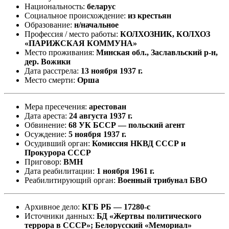
Национальность:
беларус
Социальное происхождение:
из крестьян
Образование:
н/начальное
Профессия / место работы:
КОЛХОЗНИК, КОЛХОЗ
«ПАРИЖСКАЯ КОММУНА»
Место проживания:
Минская обл., Заславльский р-н,
дер. Вожики
Дата расстрела:
13 ноября 1937 г.
Место смерти:
Орша
Мера пресечения:
арестован
Дата ареста:
24 августа 1937 г.
Обвинение:
68 УК БССР — польский агент
Осуждение:
5 ноября 1937 г.
Осудивший орган:
Комиссия НКВД СССР и
Прокурора СССР
Приговор:
ВМН
Дата реабилитации:
1 ноября 1961 г.
Реабилитирующий орган:
Военный трибунал БВО
Архивное дело:
КГБ РБ — 17280-с
Источники данных:
БД «Жертвы политического
террора в СССР»; Белорусский «Мемориал»