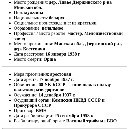
Место рождения:
дер. Ливье Дзержинского р-на
Минской обл.
Пол:
мужчина
Национальность:
беларус
Социальное происхождение:
из крестьян
Образование:
начальное
Профессия / место работы:
мастер, Мелоизвестковый
завод
Место проживания:
Минская обл., Дзержинский р-н,
дер. Костевичи
Дата расстрела:
16 января 1938 г.
Место смерти:
Орша
Мера пресечения:
арестован
Дата ареста:
17 ноября 1937 г.
Обвинение:
68 УК БССР — шпионаж в пользу
польских разведорганов
Осуждение:
14 декабря 1937 г.
Осудивший орган:
Комиссия НКВД СССР и
Прокурора СССР
Приговор:
ВМН
Дата реабилитации:
25 сентября 1958 г.
Реабилитирующий орган:
Военный трибунал БВО