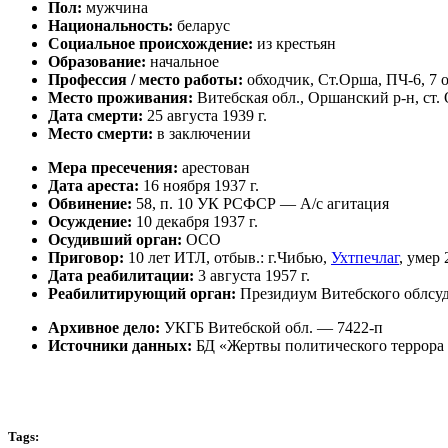
Пол:
мужчина
Национальность:
беларус
Социальное происхождение:
из крестьян
Образование:
начальное
Профессия / место работы:
обходчик, Ст.Орша, ПЧ-6, 7 
Место проживания:
Витебская обл., Оршанский р-н, ст.
Дата смерти:
25 августа 1939 г.
Место смерти:
в заключении
Мера пресечения:
арестован
Дата ареста:
16 ноября 1937 г.
Обвинение:
58, п. 10 УК РСФСР — А/с агитация
Осуждение:
10 декабря 1937 г.
Осудивший орган:
ОСО
Приговор:
10 лет ИТЛ, отбыв.: г.Чибью,
Ухтпечлаг
, умер
Дата реабилитации:
3 августа 1957 г.
Реабилитирующий орган:
Президиум Витебского облсу
Архивное дело:
УКГБ Витебской обл. — 7422-п
Источники данных:
БД «Жертвы политического террора
Tags: