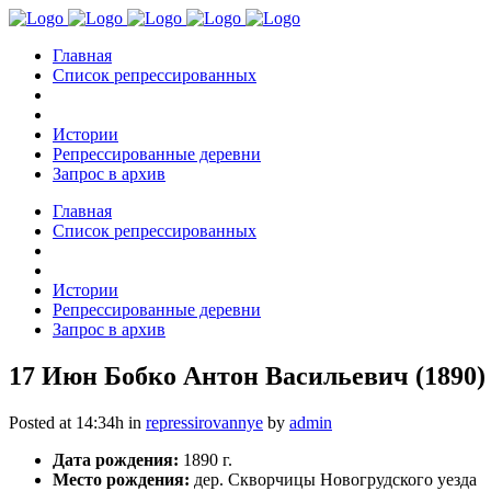
Главная
Список репрессированных
Истории
Репрессированные деревни
Запрос в архив
Главная
Список репрессированных
Истории
Репрессированные деревни
Запрос в архив
17 Июн
Бобко Антон Васильевич (1890)
Posted at 14:34h
in
repressirovannye
by
admin
Дата рождения:
1890 г.
Место рождения:
дер. Скворчицы Новогрудского уезда