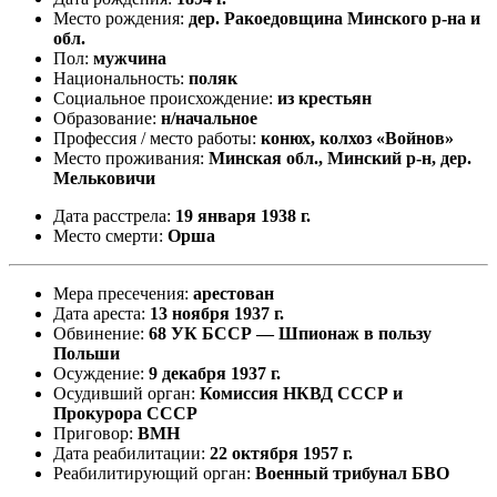
Место рождения:
дер. Ракоедовщина Минского р-на и
обл.
Пол:
мужчина
Национальность:
поляк
Социальное происхождение:
из крестьян
Образование:
н/начальное
Профессия / место работы:
конюх, колхоз «Войнов»
Место проживания:
Минская обл., Минский р-н, дер.
Мельковичи
Дата расстрела:
19 января 1938 г.
Место смерти:
Орша
Мера пресечения:
арестован
Дата ареста:
13 ноября 1937 г.
Обвинение:
68 УК БССР — Шпионаж в пользу
Польши
Осуждение:
9 декабря 1937 г.
Осудивший орган:
Комиссия НКВД СССР и
Прокурора СССР
Приговор:
ВМН
Дата реабилитации:
22 октября 1957 г.
Реабилитирующий орган:
Военный трибунал БВО