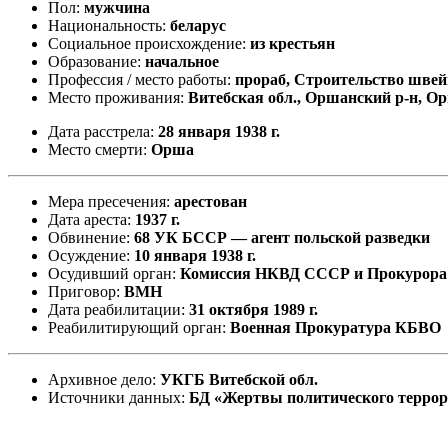
Пол:
мужчина
Национальность:
беларус
Социальное происхождение:
из крестьян
Образование:
начальное
Профессия / место работы:
прораб, Строительство швей
Место проживания:
Витебская обл., Оршанский р-н, О
Дата расстрела:
28 января 1938 г.
Место смерти:
Орша
Мера пресечения:
арестован
Дата ареста:
1937 г.
Обвинение:
68 УК БССР — агент польской разведки
Осуждение:
10 января 1938 г.
Осудивший орган:
Комиссия НКВД СССР и Прокурор
Приговор:
ВМН
Дата реабилитации:
31 октября 1989 г.
Реабилитирующий орган:
Военная Прокуратура КБВО
Архивное дело:
УКГБ Витебской обл.
Источники данных:
БД «Жертвы политического терро