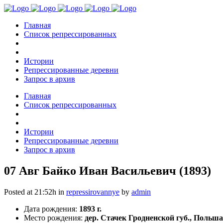
Главная
Список репрессированных
Истории
Репрессированные деревни
Запрос в архив
Главная
Список репрессированных
Истории
Репрессированные деревни
Запрос в архив
07 Авг
Байко Иван Васильевич (1893)
Posted at 21:52h
in
repressirovannye
by
admin
Дата рождения:
1893 г.
Место рождения:
дер. Стачек Гродненской губ., Польша