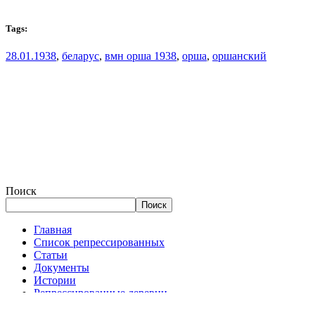
Tags:
28.01.1938
,
беларус
,
вмн орша 1938
,
орша
,
оршанский
Поиск
Поиск
Главная
Список репрессированных
Статьи
Документы
Истории
Репрессированные деревни
Запрос в архив