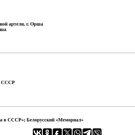
ной артели, г. Орша
рша
а СССР
ра в СССР»; Белорусский «Мемориал»