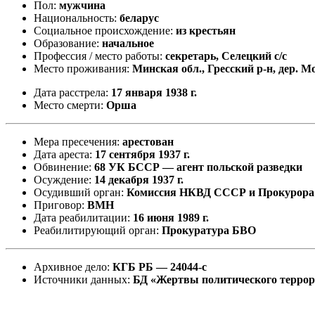
Пол:
мужчина
Национальность:
беларус
Социальное происхождение:
из крестьян
Образование:
начальное
Профессия / место работы:
секретарь, Селецкий с/с
Место проживания:
Минская обл., Гресский р-н, дер. М
Дата расстрела:
17 января 1938 г.
Место смерти:
Орша
Мера пресечения:
арестован
Дата ареста:
17 сентября 1937 г.
Обвинение:
68 УК БССР — агент польской разведки
Осуждение:
14 декабря 1937 г.
Осудивший орган:
Комиссия НКВД СССР и Прокурор
Приговор:
ВМН
Дата реабилитации:
16 июня 1989 г.
Реабилитирующий орган:
Прокуратура БВО
Архивное дело:
КГБ РБ — 24044-с
Источники данных:
БД «Жертвы политического терро