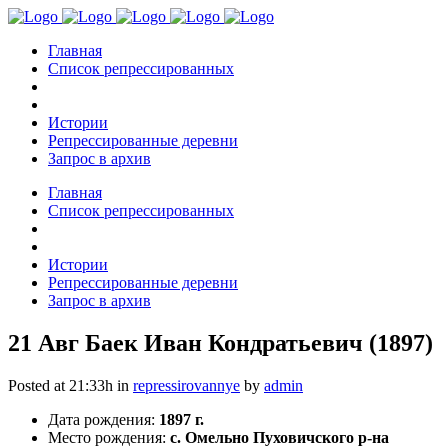
Главная
Список репрессированных
Истории
Репрессированные деревни
Запрос в архив
Главная
Список репрессированных
Истории
Репрессированные деревни
Запрос в архив
21 Авг
Баек Иван Кондратьевич (1897)
Posted at 21:33h
in
repressirovannye
by
admin
Дата рождения:
1897 г.
Место рождения:
с. Омельно Пуховичского р-на