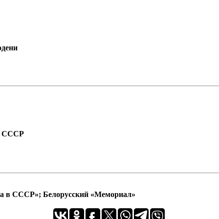
одени
а СССР
ра в СССР»; Белорусский «Мемориал»