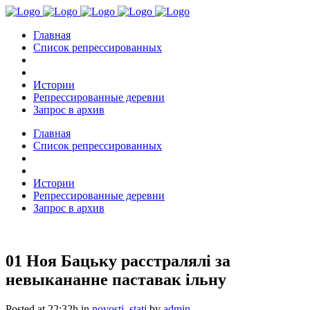
Главная
Список репрессированных
Истории
Репрессированные деревни
Запрос в архив
Главная
Список репрессированных
Истории
Репрессированные деревни
Запрос в архив
01 Ноя
Бацьку расстралялі за
невыкананне паставак ільну
Posted at 22:32h
in
novosti
,
stati
by
admin