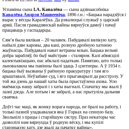
Успаміны сына
І.А. Кавалёва
— сына адзінаасобніка
Кавалёва Андрэя Мацвеевіча
, 1896 г.н.: «Бацька нарадзіўся і
вырас у вёсцы Каралёўка. Да рэвалюцыі служыў у царскай
арміі. Пасля грамадзянскай вайны вярнуўся дамоў і пачаў
працаваць у гаспадарцы.
Сям’я была вялікая – 20 чалавек. Пабудавалі вялікую хату,
набылі дзве каровы, два кані, розную дробную хатнюю
жыўнасць. Пабудавалі нават ветраны млын. Бацька вельмі
добра зарабляў, бо быў майстрам – сталяром. Калі абвясцілі
калектывізацыю, нас абклалі падаткам. Памятаю, што толькі
льновалакна мы павінны былі здаць 3 цэнтнеры. А ў 1934 г.
бацька быў вызваны ў раённую пракуратуру і там яго
арыштавалі. Неўзабаве суд, і яго прыгаварылі да расстрэлу. У
той жа дзень да нашай хаты была прыстаўлена ахова. Усю
маёмасць нашу забралі і з хаты выгналі. Спачатку мы жылі ў
лазні дзеда. Але потым і яе забралі, а нас прытуліла дальняя
сваячка.
Доўгі час маці, як жонку ворага народа, не бралі на работу, і
толькі пазней уладкавалася яна ў Горках на сенную базу.
Звольнілі з працы і старэйшую сястру. Праз некаторы час
дазволілі нам вярнуцца ў родную вёску, і мы купілі
старэнькую хату, дзе жылі да пачатку вайны».