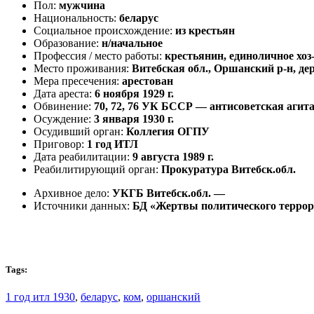
Пол:
мужчина
Национальность:
беларус
Социальное происхождение:
из крестьян
Образование:
н/начальное
Профессия / место работы:
крестьянин, единоличное хоз
Место проживания:
Витебская обл., Оршанский р-н, де
Мера пресечения:
арестован
Дата ареста:
6 ноября 1929 г.
Обвинение:
70, 72, 76 УК БССР — антисоветская агита
Осуждение:
3 января 1930 г.
Осудивший орган:
Коллегия ОГПУ
Приговор:
1 год ИТЛ
Дата реабилитации:
9 августа 1989 г.
Реабилитирующий орган:
Прокуратура Витебск.обл.
Архивное дело:
УКГБ Витебск.обл. —
Источники данных:
БД «Жертвы политического терро
Tags:
1 год итл 1930
,
беларус
,
ком
,
оршанский