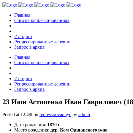
Главная
Список репрессированных
Истории
Репрессированные деревни
Запрос в архив
Главная
Список репрессированных
Истории
Репрессированные деревни
Запрос в архив
23 Июн
Астапенко Иван Гаврилович (18
Posted at 12:49h
in
repressirovannye
by
admin
Дата рождения:
1870 г.
Место рождения:
дер. Ком Оршанского р-на