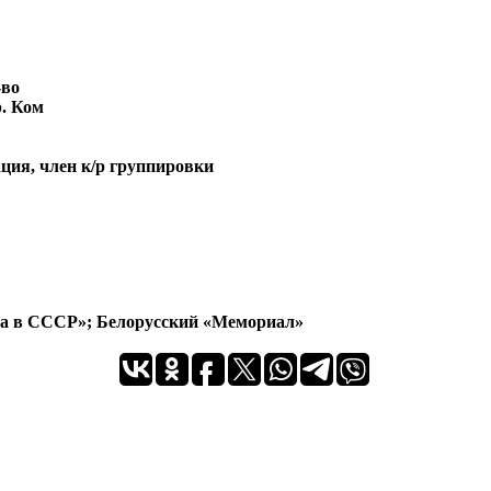
-во
р. Ком
ция, член к/р группировки
ра в СССР»; Белорусский «Мемориал»