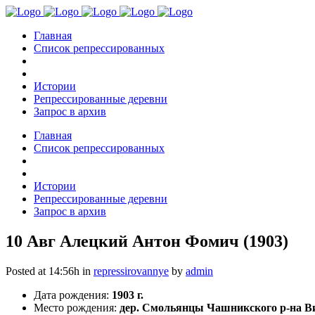
Главная
Список репрессированных
Истории
Репрессированные деревни
Запрос в архив
Главная
Список репрессированных
Истории
Репрессированные деревни
Запрос в архив
10 Авг
Алецкий Антон Фомич (1903)
Posted at 14:56h
in
repressirovannye
by
admin
Дата рождения:
1903 г.
Место рождения:
дер. Смольянцы Чашникского р-на Ви