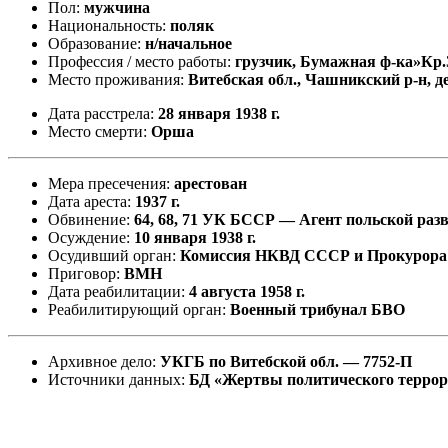
Пол:
мужчина
Национальность:
поляк
Образование:
н/начальное
Профессия / место работы:
грузчик, Бумажная ф-ка»Кр.
Место проживания:
Витебская обл., Чашникский р-н, д
Дата расстрела:
28 января 1938 г.
Место смерти:
Орша
Мера пресечения:
арестован
Дата ареста:
1937 г.
Обвинение:
64, 68, 71 УК БССР — Агент польской раз
Осуждение:
10 января 1938 г.
Осудивший орган:
Комиссия НКВД СССР и Прокурор
Приговор:
ВМН
Дата реабилитации:
4 августа 1958 г.
Реабилитирующий орган:
Военный трибунал БВО
Архивное дело:
УКГБ по Витебской обл. — 7752-П
Источники данных:
БД «Жертвы политического терро