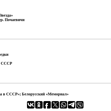
Звезда»
ер. Почаевичи
ведки
а СССР
ра в СССР»; Белорусский «Мемориал»