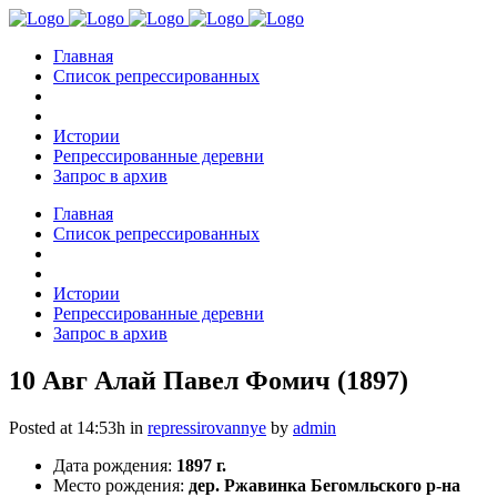
Главная
Список репрессированных
Истории
Репрессированные деревни
Запрос в архив
Главная
Список репрессированных
Истории
Репрессированные деревни
Запрос в архив
10 Авг
Алай Павел Фомич (1897)
Posted at 14:53h
in
repressirovannye
by
admin
Дата рождения:
1897 г.
Место рождения:
дер. Ржавинка Бегомльского р-на