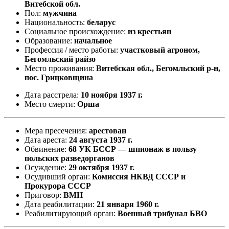
Витебской обл.
Пол:
мужчина
Национальность:
беларус
Социальное происхождение:
из крестьян
Образование:
начальное
Профессия / место работы:
участковый агроном,
Бегомльский райзо
Место проживания:
Витебская обл., Бегомльский р-н,
пос. Грицковщина
Дата расстрела:
10 ноября 1937 г.
Место смерти:
Орша
Мера пресечения:
арестован
Дата ареста:
24 августа 1937 г.
Обвинение:
68 УК БССР — шпионаж в пользу
польских разведорганов
Осуждение:
29 октября 1937 г.
Осудивший орган:
Комиссия НКВД СССР и
Прокурора СССР
Приговор:
ВМН
Дата реабилитации:
21 января 1960 г.
Реабилитирующий орган:
Военный трибунал БВО