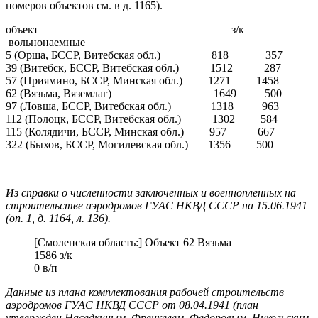
номеров объектов см. в д. 1165).
объект з/к
вольнонаемные
5 (Орша, БССР, Витебская обл.) 818 357
39 (Витебск, БССР, Витебская обл.) 1512 287
57 (Приямино, БССР, Минская обл.) 1271 1458
62 (Вязьма, Вяземлаг) 1649 500
97 (Ловша, БССР, Витебская обл.) 1318 963
112 (Полоцк, БССР, Витебская обл.) 1302 584
115 (Колядичи, БССР, Минская обл.) 957 667
322 (Быхов, БССР, Могилевская обл.) 1356 500
Из справки о численности заключенных и военнопленных на
строительстве аэродромов ГУАС НКВД СССР на 15.06.1941
(оп. 1, д. 1164, л. 136).
[Смоленская область:] Объект 62 Вязьма
1586 з/к
0 в/п
Данные из плана комплектования рабочей строительств
аэродромов ГУАС НКВД СССР от 08.04.1941 (план
утвержден Наседкиным, Френкелем, Федоровым, Никольским,