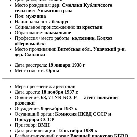
Место рождения:
дер. Смоляки Кубличского
сельсовет Ушачского р-на
Пол:
мужчина
Национальность:
беларус
Социальное происхождение:
из крестьян
Образование:
н/начальное
Профессия / место работы:
колхозник, Колхоз
«Первомайск»
Место проживания:
Витебская обл., Ушачский р-н,
дер. Смоляки
Дата расстрела:
19 января 1938 г.
Место смерти:
Орша
Мера пресечения:
арестован
Дата ареста:
18 ноября 1937 г.
Обвинение:
68, 71 УК БССР — агент польской
разведки
Осуждение:
9 декабря 1937 г.
Осудивший орган:
Комиссия НКВД СССР и
Прокурора СССР
Приговор:
ВМН
Дата реабилитации:
12 октября 1989 г.
Реабилитирующий орган:
Военный прокурор КБВО