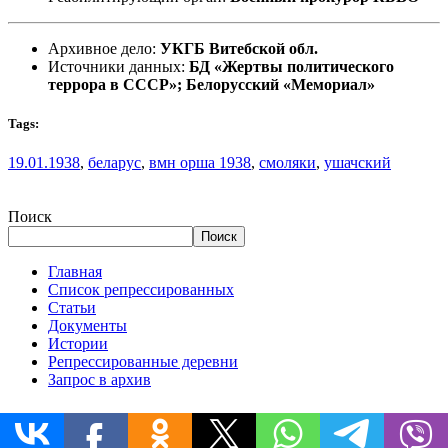
Архивное дело:
УКГБ Витебской обл.
Источники данных:
БД «Жертвы политического
террора в СССР»; Белорусский «Мемориал»
Tags:
19.01.1938
,
беларус
,
вмн орша 1938
,
смоляки
,
ушачский
Поиск
Поиск
Главная
Список репрессированных
Статьи
Документы
Истории
Репрессированные деревни
Запрос в архив