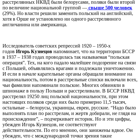
расстрелянных НКВД были белорусами, поляки были второй
по величине национальной группой —
свыше 500 человек
(29%). Но власти решили заменить польский на английский,
хотя в Орше не установлено ни одного расстрелянного
англичанина или американца.
Исследователь советских репрессий 1920 – 1950-х
годов
Игорь Кузнецов
напоминает, что на территории БССР
в 1937 – 1938 годах проводилась так называемая “польская
операция”. Тех, на кого падало малейшее подозрение на связи
с Польшей, объявлялись врагами и подлежали уничтожению.
И если в начале карательные органы обращали внимание на
национальность, потом в расстрельные списки включали всех,
чьи фамилии напоминали польские. Многих обвиняли в
шпионаже в пользу Польши и расстреливали. В БССР НКВД
расстрелял 19250 лиц польской национальности, при этом
настоящих поляков среди них было примерно 11,5 тысяч,
остальные – белорусы, украинцы, евреи, русские. “Надо было
выполнять план по расстрелам, и жертв добирали, не глядя на
происхождение”, – подчеркивает историк. Но и эти цифры,
убежден Игорь Кузнецов, не соответствуют
действительности. По его мнению, они занижены вдвое. Он
убежден, что с международной точки зрения такие