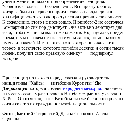
уничтожении попадают под определение геноцида.
“Советская власть — бесчеловечна. Все преступления,
которые были совершены против своего народа, должны
квалифицироваться, как преступления против человечности.
К сожалению, этого не произошло. Нюрнберг-2 не состоялся.
Компартия до сих пор действует. Она активно действует для
того, чтобы мы не назвали имена жертв. Но, я думаю, придет
время, и мы назовем не только имена жертв, но мы назовем
имена и палачей. И та партия, которая организовала этот
террор, в результате которого погибли десятки и сотни тысяч
людей, получит свою правовую оценку”, — подчеркнул
историк.
Про геноцид польского народа сказал и руководитель
инициативы “Хайсы — витебские Куропаты”
Ян
Дзержавцев
, который создает
народный мемориал
на одном
из мест массовых расстрелов в Витебском районе у деревни
Хайсы. Он отметил, что в Витебске также были расстреляны
сотни советских граждан польской национальности.
Фото: Дмитрий Островский, Дзіяна Серадзюк, Алена
Сцяпанава