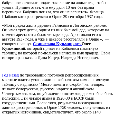
бабуле посоветовали подать заявление на алименты, чтобы
узнать. Пришел ответ, что ему дали 10 лет без права
переписки. Бабушка поняла, что он не вернется». Франца
Шабловского расстреляли в Орше 29 сентября 1937 года.
«Мой прадед жил в деревне Гайновка в Логойском районе.
Он имел трех детей, одним из них был мой дед, которому на
момент ареста отца было четыре года. Арестовали его в
августе 1937 года, а уже в декабре расстреляли в Орше », —
говорит правнук
Станислава Кузьмицкого
Олег
Кузьмицкий
, который привез на Кобыляки памятную
таблицу, на которой по-польски написано имя прадеда. Свои
истории рассказали Дина Кацер, Надежда Нестерович.
Год назад
по требованию потомков репрессированных
местные власти установили на кобыляцком камне памятную
таблицу с надписью “Место памяти и скорби” на четырех
языках: белорусском, русском, иврите и английском.
Четвертым языком, по убеждению потомков, должен был быть
польский. Эти четыре языка в 1920-30 в БССР были
государственными. Более того, результаты исследования
данных расстрелянных в Орше 1750 человек, полученных из
открытых источников, свидетельствуют, что около 1140