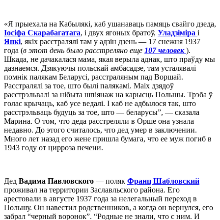
«Я прыехала на Кабылякі, каб ушанаваць памяць свайго дзеда,
Іосіфа Скарабагатага
, і двух ягоных братоў,
Уладзіміра
і
Янкі
, якіх расстралялі там у адзін дзень — 17 снежня 1937
года (
в этот день было расстреляно еще
107 человек
).
Шкада, не дачакалася мама, якая верыла аднак, што праўду мы
дазнаемся. Дзякуючы польскай амбасадзе, там усталявалі
помнік палякам Беларусі, расстраляным пад Воршай.
Расстралялі за тое, што былі палякамі. Маіх дзядоў
расстрэльвалі за нібыта шпіянаж на карысць Польшы. Трэба ў
голас крычаць, каб усе ведалі. І каб не адбылося так, што
расстрэльваць будуць за тое, што — беларусы”, — сказала
Марина. О том, что деда расстреляли в Орше она узнала
недавно. До этого считалось, что дед умер в заключении.
Много лет назад его жене пришла бумага, что ее муж погиб в
1943 году от цирроза печени.
Дед
Вадима Павловского
— поляк
Франц Шабловский
проживал на территории Заславльского района. Его
арестовали в августе 1937 года за нелегальный переход в
Польшу. Он навестил родственников, а когда он вернулся, его
забрал “черный воронок”. “Родные не знали, что с ним. И