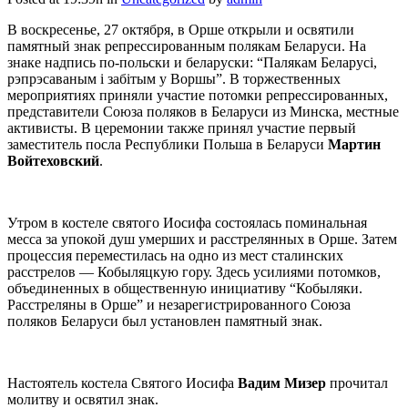
В воскресенье, 27 октября, в Орше открыли и освятили
памятный знак репрессированным полякам Беларуси. На
знаке надпись по-польски и беларуски: “Палякам Беларусі,
рэпрэсаваным і забітым у Воршы”. В торжественных
мероприятиях приняли участие потомки репрессированных,
представители Союза поляков в Беларуси из Минска, местные
активисты. В церемонии также принял участие первый
заместитель посла Республики Польша в Беларуси
Мартин
Войтеховский
.
Утром в костеле святого Иосифа состоялась поминальная
месса за упокой душ умерших и расстрелянных в Орше. Затем
процессия переместилась на одно из мест сталинских
расстрелов — Кобыляцкую гору. Здесь усилиями потомков,
объединенных в общественную инициативу “Кобыляки.
Расстреляны в Орше” и незарегистрированного Союза
поляков Беларуси был установлен памятный знак.
Настоятель костела Святого Иосифа
Вадим Мизер
прочитал
молитву и освятил знак.