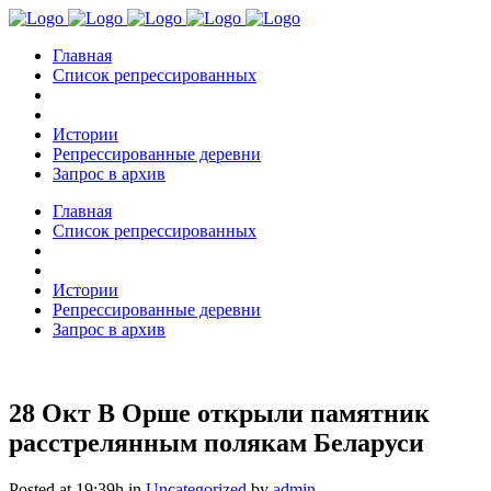
Главная
Список репрессированных
Истории
Репрессированные деревни
Запрос в архив
Главная
Список репрессированных
Истории
Репрессированные деревни
Запрос в архив
28 Окт
В Орше открыли памятник
расстрелянным полякам Беларуси
Posted at 19:39h
in
Uncategorized
by
admin