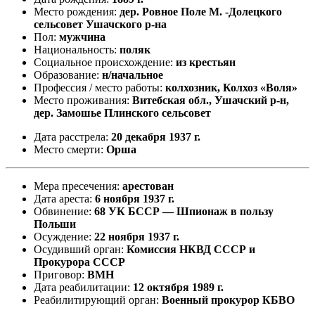
Место рождения:
дер. Ровное Поле М. -Долецкого
сельсовет Ушачского р-на
Пол:
мужчина
Национальность:
поляк
Социальное происхождение:
из крестьян
Образование:
н/начальное
Профессия / место работы:
колхозник, Колхоз «Воля»
Место проживания:
Витебская обл., Ушачский р-н,
дер. Замошье Плинского сельсовет
Дата расстрела:
20 декабря 1937 г.
Место смерти:
Орша
Мера пресечения:
арестован
Дата ареста:
6 ноября 1937 г.
Обвинение:
68 УК БССР — Шпионаж в пользу
Польши
Осуждение:
22 ноября 1937 г.
Осудивший орган:
Комиссия НКВД СССР и
Прокурора СССР
Приговор:
ВМН
Дата реабилитации:
12 октября 1989 г.
Реабилитирующий орган:
Военный прокурор КБВО