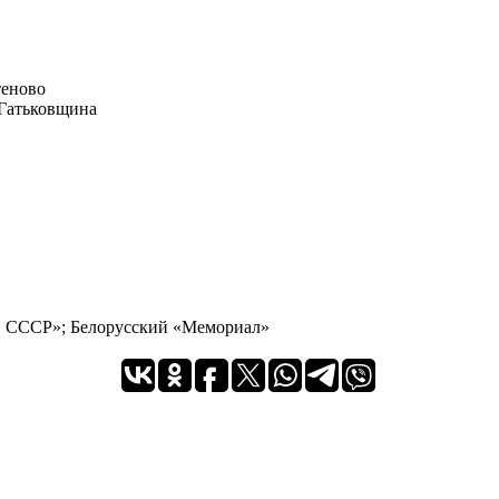
теново
 Гатьковщина
в СССР»; Белорусский «Мемориал»