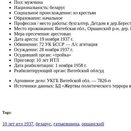
Пол: мужчина
Национальность: беларус
Социальное происхождение: из крестьян
Образование: начальное
Профессия / место работы: бухгалтер, Детдом в дер.Берес
Место проживания: Витебская обл., Оршанский р-н, дер.
Мера пресечения: арестован
Дата ареста: 19 ноября 1937 г.
Обвинение: 72 УК БССР — А/с агитация
Осуждение: 28 ноября 1937 г.
Осудивший орган: «тройка»
Приговор: 10 лет ИТЛ
Дата реабилитации: 1 ноября 1958 г.
Реабилитирующий орган: Витебский облсуд
Архивное дело: УКГБ Витебской обл. — 7826-п
Источники данных: БД «Жертвы политического террора 
Tags:
10 лет итл 1937
,
беларус
,
гатьковщина
,
оршанский