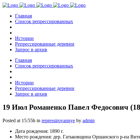
Главная
Список репрессированных
Истории
Репрессированные деревни
Запрос в архив
Главная
Список репрессированных
Истории
Репрессированные деревни
Запрос в архив
19 Июл
Романенко Павел Федосович (18
Posted at 15:55h
in
repressirovannye
by
admin
Дата рождения: 1890 г.
Место рождения: дер. Гатьковщина Оршанского р-на Вите