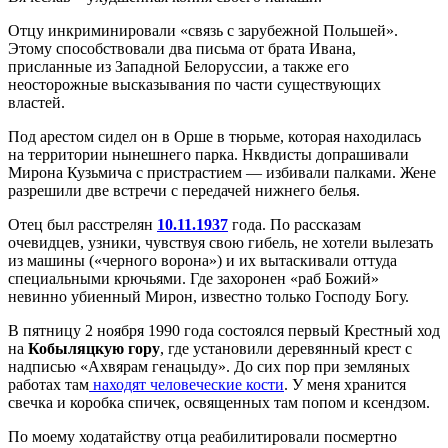
Отцу инкриминировали «связь с зарубежной Польшей».
Этому способствовали два письма от брата Ивана,
присланные из Западной Белоруссии, а также его
неосторожные высказывания по части существующих
властей.
Под арестом сидел он в Орше в тюрьме, которая находилась
на территории нынешнего парка. Нквдисты допрашивали
Мирона Кузьмича с пристрастием — избивали палками. Жене
разрешили две встречи с передачей нижнего белья.
Отец был расстрелян
10.11.1937
года. По рассказам
очевидцев, узники, чувствуя свою гибель, не хотели вылезать
из машины («черного ворона») и их вытаскивали оттуда
специальными крючьями. Где захоронен «раб Божий»
невинно убиенный Мирон, известно только Господу Богу.
В пятницу 2 ноября 1990 года состоялся первый Крестный ход
на
Кобыляцкую гору
, где установили деревянный крест с
надписью «Ахвярам генацыду». До сих пор при земляных
работах там
находят человеческие кости
. У меня хранится
свечка и коробка спичек, освященных там попом и ксендзом.
По моему ходатайству отца реабилитировали посмертно