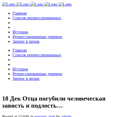
Главная
Список репрессированных
Истории
Репрессированные деревни
Запрос в архив
Главная
Список репрессированных
Истории
Репрессированные деревни
Запрос в архив
18 Дек
Отца погубили человеческая
зависть и подлость…
Posted at 11:04h
in
novosti
,
stati
by
admin