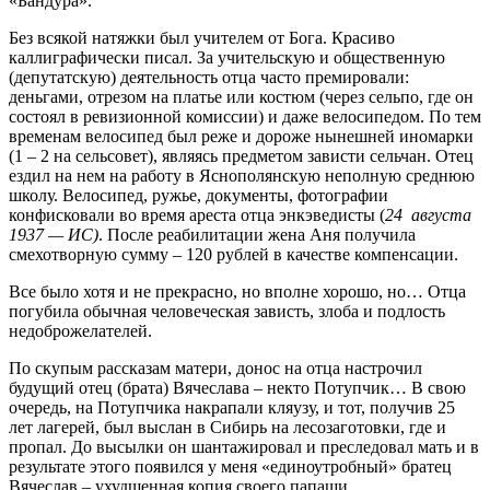
«Бандура».
Без всякой натяжки был учителем от Бога. Красиво
каллиграфически писал. За учительскую и общественную
(депутатскую) деятельность отца часто премировали:
деньгами, отрезом на платье или костюм (через сельпо, где он
состоял в ревизионной комиссии) и даже велосипедом. По тем
временам велосипед был реже и дороже нынешней иномарки
(1 – 2 на сельсовет), являясь предметом зависти сельчан. Отец
ездил на нем на работу в Яснополянскую неполную среднюю
школу. Велосипед, ружье, документы, фотографии
конфисковали во время ареста отца энкэведисты (
24 августа
1937 — ИС)
. После реабилитации жена Аня получила
смехотворную сумму – 120 рублей в качестве компенсации.
Все было хотя и не прекрасно, но вполне хорошо, но… Отца
погубила обычная человеческая зависть, злоба и подлость
недоброжелателей.
По скупым рассказам матери, донос на отца настрочил
будущий отец (брата) Вячеслава – некто Потупчик… В свою
очередь, на Потупчика накрапали кляузу, и тот, получив 25
лет лагерей, был выслан в Сибирь на лесозаготовки, где и
пропал. До высылки он шантажировал и преследовал мать и в
результате этого появился у меня «единоутробный» братец
Вячеслав – ухудшенная копия своего папаши.