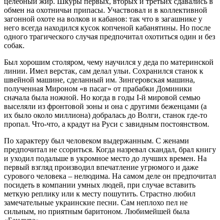
целебный жир. Шкуры первых, вторых и третьих сдавались в
обмен на охотничьи припасы. Участвовал и в коллективной
загонной охоте на волков и кабанов: так что в загашнике у
него всегда находился кусок копченой кабанятины. Но после
одного трагического случая предпочитал охотиться один и без
собак.
Был хорошим столяром, чему научился у деда по материнской
линии. Имел верстак, сам делал ульи. Сохранился станок к
швейной машине, сделанный им. Зингеровская машина,
полученная Мироном «в пасаг» от прабабки Доминики
сначала была ножной. Но когда в годы I-й мировой семью
выселяли из фронтовой зоны и она с другими беженцами (а
их было около миллиона) добралась до Волги, станок где-то
пропал. Что-что, а крадут на Руси с завидным постоянством.
По характеру был человеком выдержанным. С женами
предпочитал не ссориться. Когда назревал скандал, брал книгу
и уходил подальше в укромное место до лучших времен. На
первый взгляд производил впечатление угрюмого и даже
сурового человека – нелюдима. На самом деле он предпочитал
посидеть в компании умных людей, при случае вставить
меткую реплику или к месту пошутить. Страстно любил
замечательные украинские песни. Сам неплохо пел не
сильным, но приятным баритоном. Любимейшей была