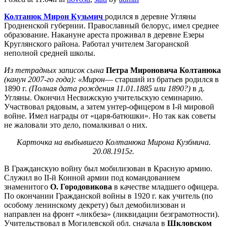
Колтанюк Мирон Кузьмич
родился в деревне Угляны
Гродненской губернии. Православный белорус, имел среднее
образование. Накануне ареста проживал в деревне Езеры
Круглянского района. Работал учителем Загоранской
неполной средней школы.
Из тетрадных записок сына
Петра Мироновича Колтанюка
(канун 2007-го года): «Мирон
— старший из братьев родился в
1890 г.
(Полная дата рождения 11.01.1885 или 1890?)
в д.
Угляны. Окончил Несвижскую учительскую семинарию.
Участвовал рядовым, а затем унтер-офицером в I-й мировой
войне. Имел награды от «царя-батюшки». Но так как советы
не жаловали это дело, помалкивал о них.
Карточка на выбывшего Колтанюка Мирона Кузбмича.
20.08.1915г.
В Гражданскую войну был мобилизован в Красную армию.
Служил во II-й Конной армии под командованием
знаменитого
О. Городовикова
в качестве младшего офицера.
По окончании Гражданской войны в 1920 г. как учитель (по
особому ленинскому декрету) был демобилизован и
направлен на фронт «ликбеза» (ликвидации безграмотности).
Учительствовал в Могилевской обл. сначала в
Шкловском