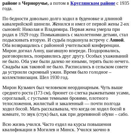
районе
в
Черноручье,
а потом в
Круглянском районе
с 1935
года.
По бедности довольно долго ходил в буденовке и длинной
кавалерийской шинели. Женился и имел от первой жены 2-их
сыновей: Николая и Владимира. Первая жена умерла при
родах в 1929 году. Помыкавшись с малолетними детьми, стал
подыскивать вторую. И судьба подкинула встречу с
Анной
.
Оба возвращались с районной учительской конференции.
Мирон догнал Анну, шагавшую впереди. Поздоровались,
разговорились, понравились друг другу. Особых ухаживаний
не было. Оба уже были далеко не юными, терять было нечего.
Свадьбы как таковой не было. Расписались в сельском совете
да устроили скромный ужин. Время было голодное –
коллективизация. Шел 1930 год.
Мирон Кузьмич был человеком неординарным. Чуть выше
среднего роста (173 см), брюнет со слегка рыжеватыми усами,
сероглазый, с густыми темными бровями, плотного
телосложения, жилистый и закаленный — почти полгода
ходил босой. Мать рассказывала, что когда он ходил босой в
комнате, то звук (стук) был, как при деревянной обуви – сабо.
Всю жизнь учился. Часто ездил на курсы повышения
квалификации в Могилев и Минск. Учился заочно в