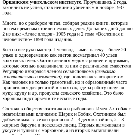
Оршанском учительском институте
. Проучившись 2 года,
закончить не успел, став невинно убиенным в ноябре 1937
года.
Много, но с разбором читал, собирал редкие книги, которые
по тем временам стоили немалых денег. До наших дней дошло
2 из них: «Атлас плодов» 1905 года и 2 тома «Вселенная и
человечество» 1898 года издания.
Был на все руки мастер. Пчеловод – имел пасеку – более 20
ульев и одновременно как знаток досматривал 40 ульев
колхозных пчел. Охотно делился медом с родней и друзьями,
которые осенью подваливали за ним с различными емкостями.
Регулярно избирался членом сельисполкома
(сельского
исполнительного комитета)
, где пользовался авторитетом.
Как человек не только грамотный, но и образованный часто
привлекался для ревизий в колхозах, где за работу получал
муку, крупу и др. продукты сельского хозяйства. Это было
хорошим подспорьем в те несытые годы.
Состоял в обществе охотников и рыболовов. Имел 2-х собак с
незатейливыми кличками: Шарик и Бобик. Охотником был
добычливым: за сезон приносил 2 – 3 десятка зайцев, 2 – 3
жирных барсука и несколько лисиц. Первых вымачивали в
уксусе и тушили с морковкой, а из вторых вытапливали