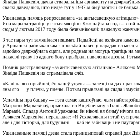
Зінаіда Пашкевіч, дачка стваральніцы арнаменту на дзяржаўным
сваякі даведаліся, што недзе тут у 1937-м быў забіты і яе бац
Ушанаваць памяць рэпрэсаванага «за антысавецкую агітацыю» Аля
Яна марыла трапіць у гэтыя мясціны ўжо паўтара года – з той п
сюды ў лютым 2017 году была безвыніковай: пажылую жанчыну 
З тае пары тут замянілася няшмат. Падыйсці да вялікага каменя,
ў Аршанскі райвыканкам з просьбай навесці парадак на месцы т
аздобаю дзяржаўнага сцяга, але родныя ня могуць трапіць на ме
пакасілі траву і з аднаго боку прыбралі паваленыя дрэвы. Гэтым
Помнік расстралянаму «за антысавецкую агітацыю» Аляксею Мар
Зінаіда Пашкевіч ня стрымлівала слёз.
«Калі па яго прыйшлі, ён хацеў уцячы — залезці на дах праз ком
яны яго — у плечы, у плечы. Потым прывязалі да сядла і змусілі
Успаміны пра бацьку — гэта самае каштоўнае, чым найстарэйшая
Матроны Маркевічаў, прыехала на Віцебшчыну з Італіі. Жалобн
Марыяй. Спадар Антоніё ўражаны: ён ніколі ня бачыў нічога па
Аляксея Маркевіча, перакладае: «Я ўсхваляваны гэтай сустрэчай. 
але і для гісторыі, для будучыні — каб не забываць і не паўтара
Ушанаваньне памяці дзеда стала прынцыповай справай для Дзін