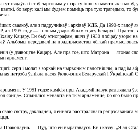
ўся тут нядаўна і стаў чарговым у шэрагу іншых памятных знакаў
кветкі, бо веру: калі мы будзем помніць пра тую трагедыю, то бу
етак.
шых сваякоў, але з падручнікаў і архіваў КДБ. Да 1990-х гадоў я
 з 1995 году — і новым дзяржаўным сцягу Беларусі. Пра тое, як
іхаілу Кацару. Ён быў этнографам, яшчэ ў 1930-я збіраў узоры 
аў. Альбомы передавалі на прадпрыемствы лёгкай прамысловасьці
іч (у дзявоцтве Кацар). Але пра тое, што Матрона — ягоная сяст
рын арнамент.
 сцягі: серп і молат з зоркай на чырвоным палотнішчы, а пад ім
ьная патрэба ўзнікла пасля ўключэння Беларускай і Ўкраінскай 
намент. У 1951 годзе камісія пры Акадэміі навук разглядала ўзо
ыход сонца». Спыніліся менавіта на тым арнаменце, бо яго было
сваю сястру, дакладней, я ейнага расстралянага рэпрэсаванага му
ыцця.
іна Пракопаўна. — Цуд, што ён выратаваўся. Ён і казаў: „Я ад Ста