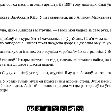
праз 60 год пасьля ягонага арышту. Да 1997 году нашчадкі былі ў
аз з Віцебскага КДБ. У ім гаварылася, што Аляксея Маркевіча р
на, дачка Аляксея і Матруны. — І вось мой бацька за свае рукі, з
абляў са скуры боты і чамаданы, гнаў дзёгаць. Сям’я мела вялік
 зайздросна. Ляксея такая пабудова добрая, і дзелавы быў на ўсе
ысавецкую агітацыю. Яго асудзіла «тройкай» 15 кастрычніка ў В
 сваякоў. Чатыры наступныя гады, пакуль не пачалася вайна, да іх
ду памерлі двое з шасьці дзяцей.
ўку, які пісаў усе даносы, асудзілі. Яму далі 8 гадоў за тое, шт
 У краязнаўчым музэі ёй прысвечаны асобны стэнд. Зусім па-інша
е ён пахаваны. Афіцыйна вядома пра два месцы расстрэлаў на ўск
есцы.