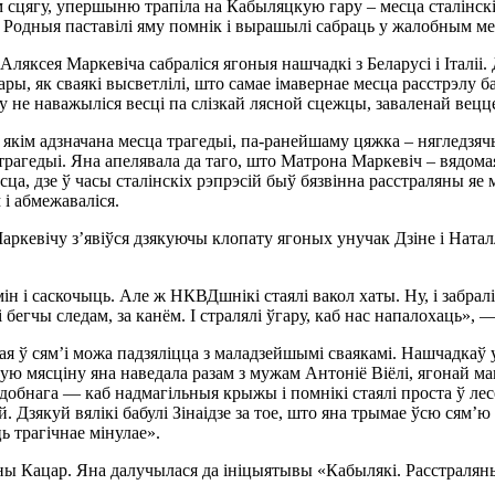
 сцягу, упершыню трапіла на Кабыляцкую гару – месца сталінскі
ька. Родныя паставілі яму помнік і вырашылі сабраць у жалобным 
ксея Маркевіча сабраліся ягоныя нашчадкі з Беларусі і Італіі. Д
ары, як сваякі высветлілі, што самае імавернае месца расстрэлу 
не наважыліся весці па слізкай лясной сцежцы, заваленай вецц
 якім адзначана месца трагедыі, па-ранейшаму цяжка – нягледзячы
рагедыі. Яна апелявала да таго, што Матрона Маркевіч – вядомая
сца, дзе ў часы сталінскіх рэпрэсій быў бязвінна расстраляны я
 і абмежаваліся.
кевічу з’явіўся дзякуючы клопату ягоных унучак Дзіне і Наталл
ін і саскочыць. Але ж НКВДшнікі стаялі вакол хаты. Ну, і забрал
 бегчы следам, за канём. І стралялі ўгару, каб нас напалохаць», —
 ў сям’і можа падзяліцца з маладзейшымі сваякамі. Нашчадкаў у
ую мясціну яна наведала разам з мужам Антоніё Віёлі, ягонай м
добнага — каб надмагільныя крыжы і помнікі стаялі проста ў ле
Дзякуй вялікі бабулі Зінаідзе за тое, што яна трымае ўсю сям’ю р
ць трагічнае мінулае».
ы Кацар. Яна далучылася да ініцыятывы «Кабылякі. Расстраляны