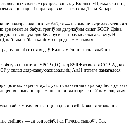
, усталяваных сваякамі рэпрэсаваных у Воршы. «Цяжка сказаць,
дзем жыць годна і справядліва», — сказала Дзіна Кацар,
на не падазравала, што яе бабуля — нікому не вядомая сялянка з
 арнамент яе бабулі трапіў на дзяржаўны сьцяг БССР, Дзіна
народнай вышыўкі для Беларускага прамысловага савету. На
, каб там рабілі тканіну з народным матывамі.
ра, амаль ніхто ня ведаў. Калегам ён не распавядаў пра
 абрэвіятура накшталт УРСР ці Qazaq SSR/Казахская ССР. Аднак
ССР у склад дзяржаваў-заснавальніц ААН (гэтага дамагалася
ры розных варыянтаў. Іх узялі з даваенных архіваў Беларускага
 прасцей вышываць пры машыннай вытворчасці. У камісію, якая
жа, каб самому ня трапіць пад рэпрэсіі. Кожная згадка пра
ліна сыйшоў — ад рэпрэсіяў, і ад Гітлера сышоў“. Так