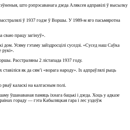
пэўненыя, што рэпрэсаванага дзеда Аляксея адправілі ў высылку
асстралялі ў 1937 годзе ў Воршы. У 1989-м яго пасьмяротна
а сваю працу загінуў».
і дом. Усяму гэтаму зайздросцілі суседзі. «Сусед наш Саўка
 рукі».
оршы. Расстраляны 2 лістапада 1937 году.
 ставіліся як да сям’і «ворага народу». Іх адпраўлялі рыць
о рваў каласкі на калгасным полі.
му ўшанаваная памяць іхнага бацькі і дзеда. Хоць у адказе
раінах гораду — гэта Кабыляцкая гара і лес уздоўж