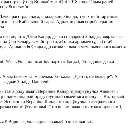
х расстрэлаў пад Воршай у жніўні 2018 году. Годам раней
месцы ўсю сям’ю.
ачка расстралянага, спадарыня Зінаіда, з усіх найстарэйшая.
бацькі – на Кабыляцкай гары. Аднак першая спроба трапіць
ем.
 на тое, што Дзіна Кацар, дачка спадарыні Зінаіды, звярталася
 на ўсю Беларусь майстрыха, аўтарка арнаменту, які стаў
е муж. Аршанскія ўлады адрэагавалі: вакол мемарыяльнага каменя
і. Убачыўшы на помніку партрэт бацькі, 95-гадовая дачка
і. А мы бяжым за ім следам. Ён кажа: „Дзеткі, не бяжыце“. А
 згадвае Зінаіда Пашкевіч.
 гэтага роду шмат. Вераніка Кацар, прапраўнучка Аляксея і
аці і наймалодшай прадстаўніцай сямейнага клану — Вікторыяй-
се. Яго жонка Вераніка Кацар, прапраўнучка расстралянага
азам сваімі ўспамінамі. Гэта вельмі важна ня толькі для сям’і,
я ў Воршы», якая яднае сваякоў рэпрэсаваных.