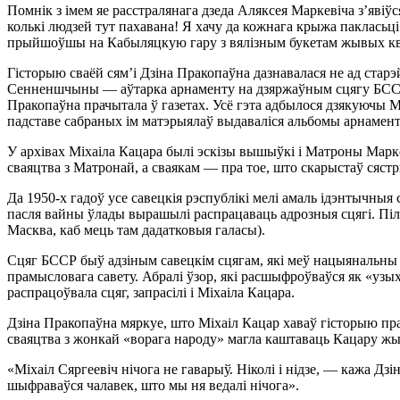
Помнік з імем яе расстралянага дзеда Аляксея Маркевіча з’яві
колькі людзей тут пахавана! Я хачу да кожнага крыжа пакласьці 
прыйшоўшы на Кабыляцкую гару з вялізным букетам жывых кв
Гісторыю сваёй сям’і Дзіна Пракопаўна дазнавалася не ад старэй
Сенненшчыны — аўтарка арнаменту на дзяржаўным сцягу БССР, а
Пракопаўна прачытала ў газетах. Усё гэта адбылося дзякуючы М
падставе сабраных ім матэрыялаў выдаваліся альбомы арнамент
У архівах Міхаіла Кацара былі эскізы вышыўкі і Матроны Маркев
сваяцтва з Матронай, а сваякам — пра тое, што скарыстаў сяст
Да 1950-х гадоў усе савецкія рэспублікі мелі амаль ідэнтычныя
пасля вайны ўлады вырашылі распрацаваць адрозныя сцягі. Піл
Масква, каб мець там дадатковыя галасы).
Сцяг БССР быў адзіным савецкім сцягам, які меў нацыянальны ар
прамысловага савету. Абралі ўзор, які расшыфроўваўся як «уз
распрацоўвала сцяг, запрасілі і Міхаіла Кацара.
Дзіна Пракопаўна мяркуе, што Міхаіл Кацар хаваў гісторыю пра 
сваяцтва з жонкай «ворага народу» магла каштаваць Кацару ж
«Міхаіл Сяргеевіч нічога не гаварыў. Ніколі і нідзе, — кажа Дз
шыфраваўся чалавек, што мы ня ведалі нічога».