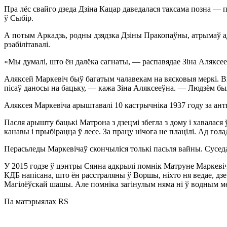
Пра лёс свайго дзеда Дзіна Кацар даведалася таксама позна — 
ў Сыбір.
А потым Аркадзь, родны дзядзка Дзіны Пракопаўны, атрымаў адк
рэабілітавалі.
«Мы думалі, што ён далёка сагнаты, — распавядае Зіна Аляксееў
Аляксей Маркевіч быў багатым чалавекам на вясковыя меркі. Выр
пісаў даносы на бацьку, — кажа Зіна Аляксееўна. — Людзём было
Аляксея Маркевіча арыштавалі 10 кастрычніка 1937 году за ант
Пасля арышту бацькі Матрона з дзецмі збегла з дому і хавалася ў
канавы і прыбірацца ў лесе. За працу нічога не плацілі. Ад гола
Перасьледы Маркевічаў скончыліся толькі пасьля вайны. Суседа Са
У 2015 годзе ў цэнтры Сянна адкрылі помнік Матруне Маркевіч.
КДБ напісана, што ён расстраляны ў Воршы, ніхто ня ведае, дз
Магілёўскай шашы. Але помніка загінулым няма ні ў водным м
Па матэрыялах RS