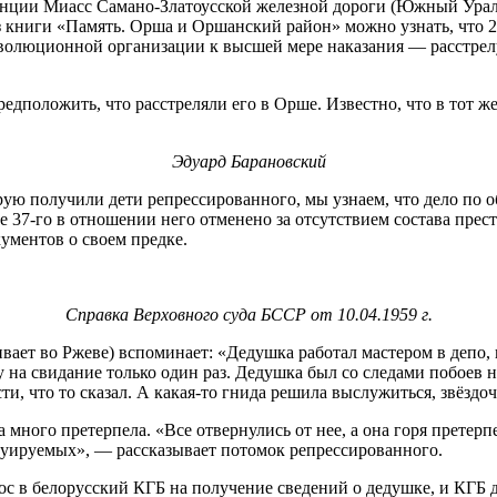
танции Миасс Самано-Златоусской железной дороги (Южный Урал)
з книги «Память. Орша и Оршанский район» можно узнать, что
олюционной организации к высшей мере наказания — расстрелу.
едположить, что расстреляли его в Орше. Известно, что в тот ж
Эдуард Барановский
торую получили дети репрессированного, мы узнаем, что дело по
е 37-го в отношении него отменено за отсутствием состава прес
ументов о своем предке.
Справка Верховного суда БССР от 10.04.1959 г.
вает во Ржеве) вспоминает: «Дедушка работал мастером в депо, 
 на свидание только один раз. Дедушка был со следами побоев н
ости, что то сказал. А какая-то гнида решила выслужиться, звёзд
 много претерпела. «Все отвернулись от нее, а она горя претерп
акуируемых», — рассказывает потомок репрессированного.
с в белорусский КГБ на получение сведений о дедушке, и КГБ даж