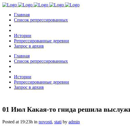
Главная
Список репрессированных
Истории
Репрессированные деревни
Запрос в архив
Главная
Список репрессированных
Истории
Репрессированные деревни
Запрос в архив
01 Июл
Какая-то гнида решила выслужи
Posted at 19:23h
in
novosti
,
stati
by
admin