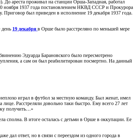
. До ареста проживал на станции Орша-Западная, работал
 20 ноября 1937 года постановлением НКВД СССР и Прокурора
 Приговор был приведен в исполнение 19 декабря 1937 года.
е день
19 декабря
в Орше было расстреляно по меньшей мере
 обвинению Эдуарда Барановского было пересмотрено
тупления, а сам он был реабилитирован посмертно. На данный
неплохо играл в футбол за местную команду. Был женат, имел
а лице. Расстреляли довольно таки быстро. Ему всего 27 лет
очку получить…»
ела сполна. В итоге осталась с детьми в Орше в оккупации. Ее
е дал ответ, но в связи с переездом из одного города в