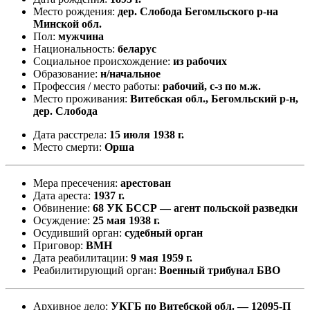
Место рождения:
дер. Слобода Бегомльского р-на
Минской обл.
Пол:
мужчина
Национальность:
беларус
Социальное происхождение:
из рабочих
Образование:
н/начальное
Профессия / место работы:
рабочий, с-з по м.ж.
Место проживания:
Витебская обл., Бегомльский р-н,
дер. Слобода
Дата расстрела:
15 июля 1938 г.
Место смерти:
Орша
Мера пресечения:
арестован
Дата ареста:
1937 г.
Обвинение:
68 УК БССР — агент польской разведки
Осуждение:
25 мая 1938 г.
Осудивший орган:
судебный орган
Приговор:
ВМН
Дата реабилитации:
9 мая 1959 г.
Реабилитирующий орган:
Военный трибунал БВО
Архивное дело:
УКГБ по Витебской обл. — 12095-П