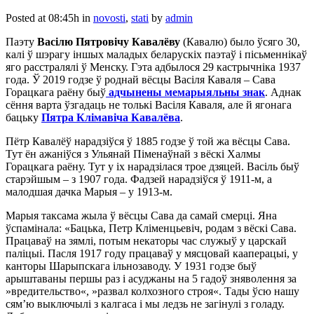
Posted at 08:45h
in
novosti
,
stati
by
admin
Паэту
Васілю Пятровічу Кавалёву
(Кавалю) было ўсяго 30,
калі ў шэрагу іншых маладых беларускіх паэтаў і пісьменнікаў
яго расстралялі ў Менску. Гэта адбылося 29 кастрычніка 1937
года. Ў 2019 годзе ў роднай вёсцы Васіля Каваля – Сава
Горацкага раёну быў
адчынены мемарыяльны знак
. Аднак
сёння варта ўзгадаць не толькі Васіля Каваля, але й ягонага
бацьку
Пятра Клімавіча Кавалёва
.
Пётр Кавалёў нарадзіўся ў 1885 годзе ў той жа вёсцы Сава.
Тут ён ажаніўся з Ульянай Пiменаўнай з вёскі Халмы
Горацкага раёну. Тут у іх нарадзілася трое дзяцей. Васіль быў
старэйшым – з 1907 года. Фадзей нарадзіўся ў 1911-м, а
малодшая дачка Марыя – у 1913-м.
Марыя таксама жыла ў вёсцы Сава да самай смерці. Яна
ўспамінала: «Бацька, Петр Клiменцьевiч, родам з вёскі Сава.
Працаваў на зямлі, потым некаторы час служыў у царскай
палiцыi. Пасля 1917 году працаваў у мясцовай кааперацыі, у
канторы Шарыпскага iльнозаводу. У 1931 годзе быў
арыштаваны першы раз i асуджаны на 5 гадоў зняволення за
»вредительство«, »развал колхозного строя«. Тады ўсю нашу
сям’ю выключылi з калгаса i мы ледзь не загiнулi з голаду.