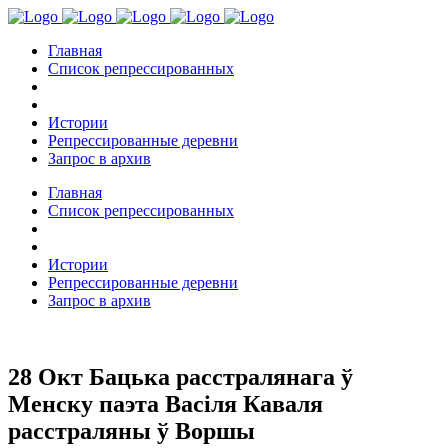
Главная
Список репрессированных
Истории
Репрессированные деревни
Запрос в архив
Главная
Список репрессированных
Истории
Репрессированные деревни
Запрос в архив
28 Окт
Бацька расстралянага ў
Менску паэта Васіля Каваля
расстраляны ў Воршы