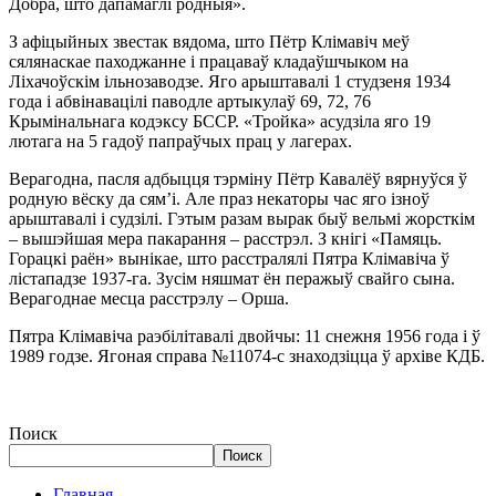
Добра, што дапамаглi родныя».
З афіцыйных звестак вядома, што Пётр Клімавіч меў
сялянаскае паходжанне і працаваў кладаўшчыком на
Ліхачоўскім ільнозаводзе. Яго арыштавалі 1 студзеня 1934
года і абвінавацілі паводле артыкулаў 69, 72, 76
Крымінальнага кодэксу БССР. «Тройка» асудзіла яго 19
лютага на 5 гадоў папраўчых прац у лагерах.
Верагодна, пасля адбыцця тэрміну Пётр Кавалёў вярнуўся ў
родную вёску да сям’і. Але праз некаторы час яго ізноў
арыштавалі і судзілі. Гэтым разам вырак быў вельмі жорсткім
– вышэйшая мера пакарання – расстрэл. З кнігі «Памяць.
Горацкі раён» вынікае, што расстралялі Пятра Клімавіча ў
лістападзе 1937-га. Зусім няшмат ён перажыў свайго сына.
Верагоднае месца расстрэлу – Орша.
Пятра Клімавіча раэбілітавалі двойчы: 11 снежня 1956 года і ў
1989 годзе. Ягоная справа №11074-с знаходзіцца ў архіве КДБ.
Поиск
Поиск
Главная